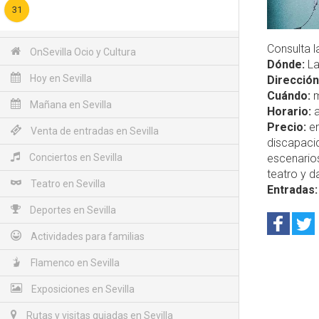
31
Consulta l
OnSevilla Ocio y Cultura
Dónde:
La
Hoy en Sevilla
Dirección
Cuándo:
m
Mañana en Sevilla
Horario:
a
Precio:
en
Venta de entradas en Sevilla
discapacid
Conciertos en Sevilla
escenarios
teatro y d
Teatro en Sevilla
Entradas:
Deportes en Sevilla
Actividades para familias
Flamenco en Sevilla
Exposiciones en Sevilla
Rutas y visitas guiadas en Sevilla