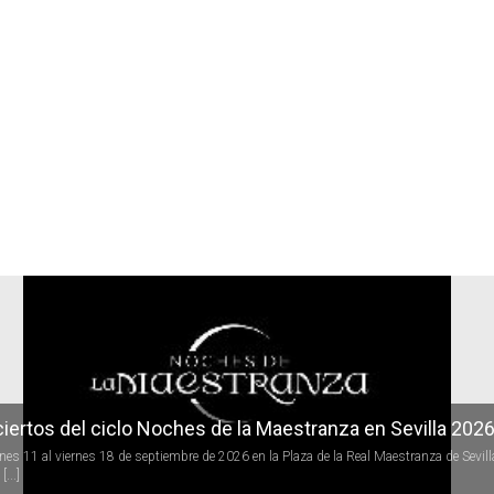
r
iertos del ciclo Noches de la Maestranza en Sevilla 202
rnes 11 al viernes 18 de septiembre de 2026 en la Plaza de la Real Maestranza de Sevill
[...]