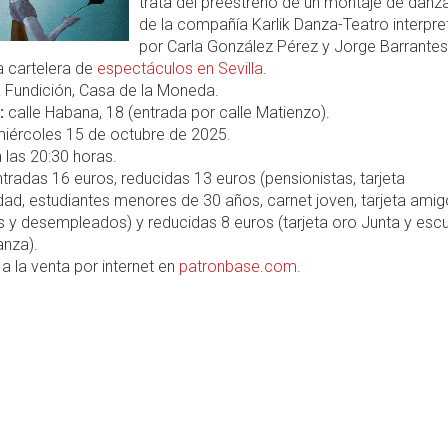
trata del preestreno de un montaje de danz
de la compañía Karlik Danza-Teatro interpr
por Carla González Pérez y Jorge Barrantes
a cartelera de
espectáculos en Sevilla
.
 Fundición, Casa de la Moneda.
:
calle Habana, 18 (entrada por calle Matienzo).
iércoles 15 de octubre de 2025.
 las 20:30 horas.
tradas 16 euros, reducidas 13 euros (pensionistas, tarjeta
ad, estudiantes menores de 30 años, carnet joven, tarjeta amig
 y desempleados) y reducidas 8 euros (tarjeta oro Junta y esc
anza).
a la venta por internet en
patronbase.com
.