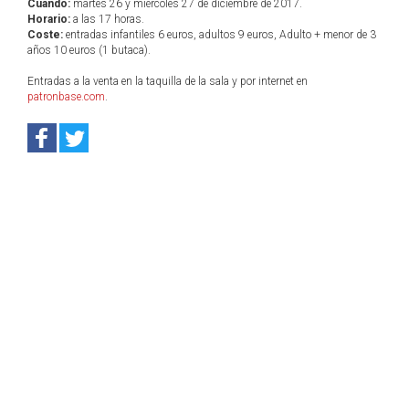
Cuándo:
martes 26 y miércoles 27 de diciembre de 2017.
Horario:
a las 17 horas.
Coste:
entradas infantiles 6 euros, adultos 9 euros, Adulto + menor de 3
años 10 euros (1 butaca).
Entradas a la venta en la taquilla de la sala y por internet en
patronbase.com
.