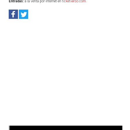
Entradas:
a la venta por internet en
ticketverso.com
.
Anterior
Sig