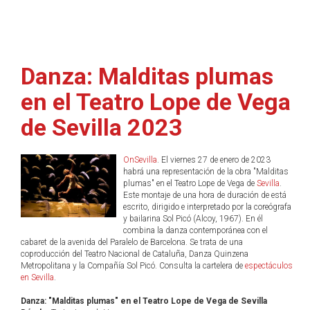
Danza: Malditas plumas
en el Teatro Lope de Vega
de Sevilla 2023
OnSevilla
. El viernes 27 de enero de 2023
habrá una representación de la obra "Malditas
plumas" en el Teatro Lope de Vega de
Sevilla
.
Este montaje de una hora de duración de está
escrito, dirigido e interpretado por la coreógrafa
y bailarina Sol Picó (Alcoy, 1967). En él
combina la danza contemporánea con el
cabaret de la avenida del Paralelo de Barcelona. Se trata de una
coproducción del Teatro Nacional de Cataluña, Danza Quinzena
Metropolitana y la Compañía Sol Picó. Consulta la cartelera de
espectáculos
en Sevilla
.
Danza: "Malditas plumas" en el Teatro Lope de Vega de Sevilla