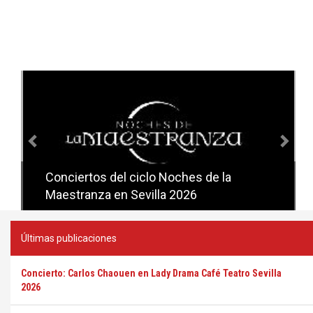
Anterior
Sig
Conciertos del ciclo Noches de la
Conciertos del ciclo Candlelight en
Maestranza en Sevilla 2026
Sevilla
Últimas publicaciones
Concierto: Carlos Chaouen en Lady Drama Café Teatro Sevilla
2026