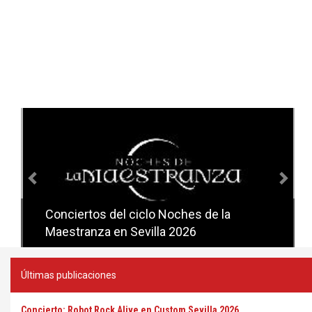
Anterior
Sig
Conciertos del ciclo Noches de la
Conciertos del ciclo Candlelight en
Maestranza en Sevilla 2026
Sevilla
Últimas publicaciones
Concierto: Robot Rock Alive en Custom Sevilla 2026