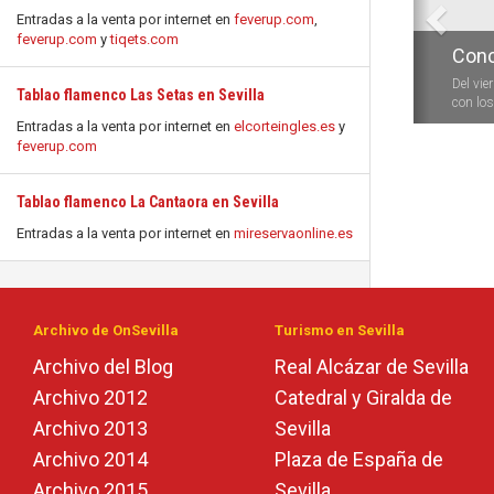
Entradas a la venta por internet en
feverup.com
,
feverup.com
y
tiqets.com
Conc
Del vie
Tablao flamenco Las Setas en Sevilla
con los 
Entradas a la venta por internet en
elcorteingles.es
y
feverup.com
Tablao flamenco La Cantaora en Sevilla
Entradas a la venta por internet en
mireservaonline.es
Archivo de OnSevilla
Turismo en Sevilla
Archivo del Blog
Real Alcázar de Sevilla
Archivo 2012
Catedral y Giralda de
Archivo 2013
Sevilla
Archivo 2014
Plaza de España de
Archivo 2015
Sevilla