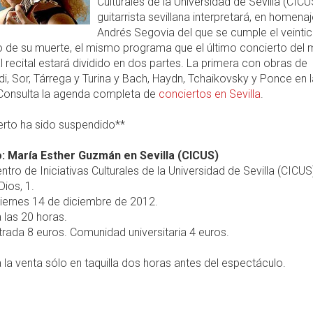
Culturales de la Universidad de Sevilla (CICU
guitarrista sevillana interpretará, en homenaj
Andrés Segovia del que se cumple el veintic
o de su muerte, el mismo programa que el último concierto del
El recital estará dividido en dos partes. La primera con obras de
i, Sor, Tárrega y Turina y Bach, Haydn, Tchaikovsky y Ponce en l
Consulta la agenda completa de
conciertos en Sevilla
.
erto ha sido suspendido**
: María Esther Guzmán en Sevilla (CICUS)
ntro de Iniciativas Culturales de la Universidad de Sevilla (CICUS)
ios, 1.
iernes 14 de diciembre de 2012.
 las 20 horas.
rada 8 euros. Comunidad universitaria 4 euros.
 la venta sólo en taquilla dos horas antes del espectáculo.