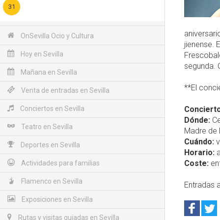
31
aniversari
OnSevilla Ocio y Cultura
jienense. 
Hoy en Sevilla
Frescobald
segunda. 
Mañana en Sevilla
**El conci
Venta de entradas en Sevilla
Conciertos en Sevilla
Concierto
Dónde:
Ce
Teatro en Sevilla
Madre de D
Cuándo:
v
Deportes en Sevilla
Horario:
a
Coste:
ent
Actividades para familias
Flamenco en Sevilla
Entradas a
Exposiciones en Sevilla
Rutas y visitas guiadas en Sevilla