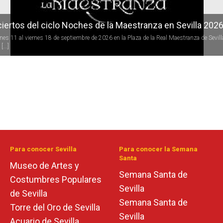
iertos del ciclo Noches de la Maestranza en Sevilla 202
rnes 11 al viernes 18 de septiembre de 2026 en la Plaza de la Real Maestranza de Sevill
[...]
Para conocer Sevilla
Para conocer la Semana
Santa
Museo de Artes y
Semana Santa de
Costumbres Populares
Sevilla
de Sevilla
Semana Santa de
Torre del Oro de Sevilla
Sevilla
Acuario de Sevilla