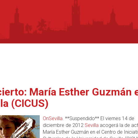
ierto: María Esther Guzmán 
lla (CICUS)
OnSevilla
. **Suspendido** El viernes 14 de
diciembre de 2012
Sevilla
acogerá la de ac
María Esther Guzmán en el Centro de Iniciat