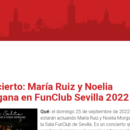
ierto: María Ruiz y Noelia
ana en FunClub Sevilla 2022
Qué:
el domingo 25 de septiembre de 2022
estarán actuando María Ruiz y Noelia Morg
la Sala FunClub de Sevilla. Es un concierto 