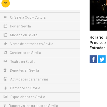
31
OnSevilla Ocio y Cultura
Hoy en Sevilla
Mañana en Sevilla
Horario:
a
Precio:
en
Venta de entradas en Sevilla
Entradas:
Conciertos en Sevilla
Teatro en Sevilla
Deportes en Sevilla
Actividades para familias
Flamenco en Sevilla
Exposiciones en Sevilla
Rutas y visitas guiadas en Sevilla