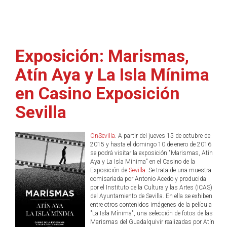
Exposición: Marismas,
Atín Aya y La Isla Mínima
en Casino Exposición
Sevilla
OnSevilla
. A partir del jueves 15 de octubre de
2015 y hasta el domingo 10 de enero de 2016
se podrá visitar la exposición "Marismas, Atín
Aya y La Isla Mínima" en el Casino de la
Exposición de
Sevilla
. Se trata de una muestra
comisariada por Antonio Acedo y producida
por el Instituto de la Cultura y las Artes (ICAS)
del Ayuntamiento de Sevilla. En ella se exhiben
entre otros contenidos imágenes de la película
"La Isla Mínima", una selección de fotos de las
Marismas del Guadalquivir realizadas por Atín