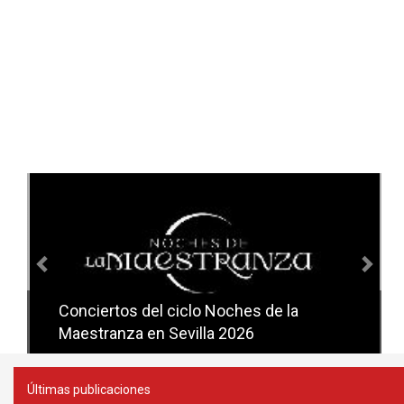
Anterior
Sig
Conciertos del ciclo Noches de la
Conciertos del ciclo Candlelight en
Maestranza en Sevilla 2026
Sevilla
Últimas publicaciones