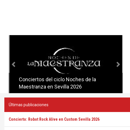
Anterior
Sig
Conciertos del ciclo Noches de la
Conciertos del ciclo Candlelight en
Maestranza en Sevilla 2026
Sevilla
Últimas publicaciones
Concierto: Robot Rock Alive en Custom Sevilla 2026