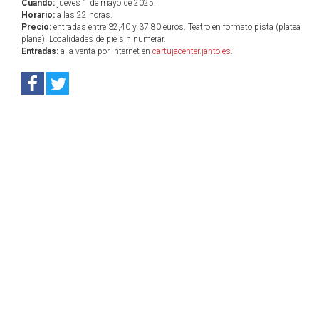
Cuándo:
jueves 1 de mayo de 2025.
Horario:
a las 22 horas.
Precio:
entradas entre 32,40 y 37,80 euros. Teatro en formato pista (platea
plana). Localidades de pie sin numerar.
Entradas:
a la venta por internet en
cartujacenter.janto.es
.