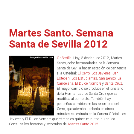
Martes Santo. Semana
Santa de Sevilla 2012
OnSevilla
. Hoy, 3 de abril de 2012, Martes
Santo, ocho hermandades de la Semana
Santa de Sevilla hacen estación de penitencia
a la Catedral:
El Cerro
,
Los Javieres
,
San
Esteban
,
Los Estudiantes
,
San Benito
,
La
Candelaria
,
El Dulce Nombre
y
Santa Cruz
.
El mayor cambio se produce en el itinerario
de la Hermandad de Santa Cruz que se
modifica al completo. También hay
pequeños cambios en los recorridos del
Cerro, que además adelanta en cinco
minutos su entrada en la Carrera Oficial, Los
Javieres y El Dulce Nombre que retrasa en quince minutos su salida.
Consulta los horarios y recorridos del
Martes Santo 2012
.