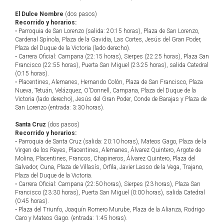
El Dulce Nombre
(dos pasos)
Recorrido y horarios:
• Parroquia de San Lorenzo (salida: 20:15 horas), Plaza de San Lorenzo,
Cardenal Spínola, Plaza de la Gavidia, Las Cortes, Jesús del Gran Poder,
Plaza del Duque de la Victoria (lado derecho).
• Carrera Oficial: Campana (22:15 horas), Sierpes (22:25 horas), Plaza San
Francisco (22:55 horas), Puerta San Miguel (23:25 horas), salida Catedral
(0:15 horas).
• Placentines, Alemanes, Hernando Colón, Plaza de San Francisco, Plaza
Nueva, Tetuán, Velázquez, O'Donnell, Campana, Plaza del Duque de la
Victoria (lado derecho), Jesús del Gran Poder, Conde de Barajas y Plaza de
San Lorenzo (entrada: 3:30 horas).
Santa Cruz
(dos pasos)
Recorrido y horarios:
• Parroquia de Santa Cruz (salida: 20:10 horas), Mateos Gago, Plaza de la
Virgen de los Reyes, Placentines, Alemanes, Álvarez Quintero, Argote de
Molina, Placentines, Francos, Chapineros, Álvarez Quintero, Plaza del
Salvador, Cuna, Plaza de Villasís, Orfila, Javier Lasso de la Vega, Trajano,
Plaza del Duque de la Victoria.
• Carrera Oficial: Campana (22:50 horas), Sierpes (23 horas), Plaza San
Francisco (23:30 horas), Puerta San Miguel (0:00 horas), salida Catedral
(0:45 horas).
• Plaza del Triunfo, Joaquín Romero Murube, Plaza de la Alianza, Rodrigo
Caro y Mateos Gago. (entrada: 1:45 horas).