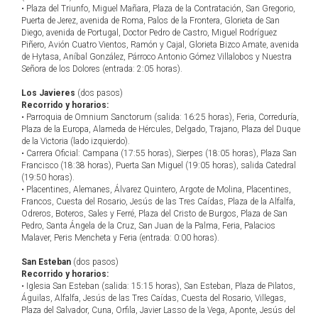
• Plaza del Triunfo, Miguel Mañara, Plaza de la Contratación, San Gregorio,
Puerta de Jerez, avenida de Roma, Palos de la Frontera, Glorieta de San
Diego, avenida de Portugal, Doctor Pedro de Castro, Miguel Rodríguez
Piñero, Avión Cuatro Vientos, Ramón y Cajal, Glorieta Bizco Amate, avenida
de Hytasa, Aníbal González, Párroco Antonio Gómez Villalobos y Nuestra
Señora de los Dolores (entrada: 2:05 horas).
Los Javieres
(dos pasos)
Recorrido y horarios:
• Parroquia de Omnium Sanctorum (salida: 16:25 horas), Feria, Correduría,
Plaza de la Europa, Alameda de Hércules, Delgado, Trajano, Plaza del Duque
de la Victoria (lado izquierdo).
• Carrera Oficial: Campana (17:55 horas), Sierpes (18:05 horas), Plaza San
Francisco (18:38 horas), Puerta San Miguel (19:05 horas), salida Catedral
(19:50 horas).
• Placentines, Alemanes, Álvarez Quintero, Argote de Molina, Placentines,
Francos, Cuesta del Rosario, Jesús de las Tres Caídas, Plaza de la Alfalfa,
Odreros, Boteros, Sales y Ferré, Plaza del Cristo de Burgos, Plaza de San
Pedro, Santa Ángela de la Cruz, San Juan de la Palma, Feria, Palacios
Malaver, Peris Mencheta y Feria (entrada: 0:00 horas).
San Esteban
(dos pasos)
Recorrido y horarios:
• Iglesia San Esteban (salida: 15:15 horas), San Esteban, Plaza de Pilatos,
Águilas, Alfalfa, Jesús de las Tres Caídas, Cuesta del Rosario, Villegas,
Plaza del Salvador, Cuna, Orfila, Javier Lasso de la Vega, Aponte, Jesús del