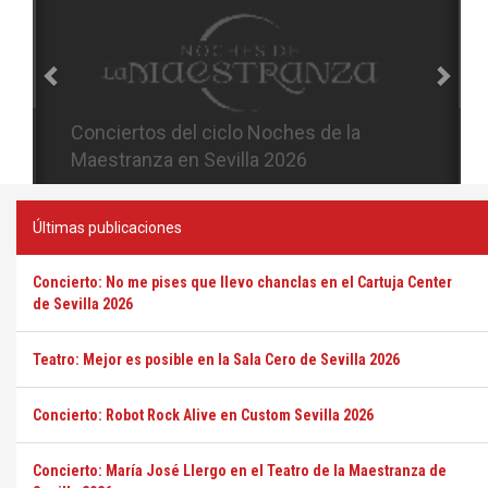
Conciertos del ciclo Candlelight en
Sevilla
Últimas publicaciones
Concierto: No me pises que llevo chanclas en el Cartuja Center
de Sevilla 2026
Teatro: Mejor es posible en la Sala Cero de Sevilla 2026
Concierto: Robot Rock Alive en Custom Sevilla 2026
Concierto: María José Llergo en el Teatro de la Maestranza de