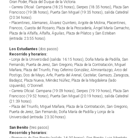
Gran Poder, Plaza del Duque de la Victoria.
• Carrera Oficial: Campana (18:25 horas), Sierpes (18:35 horas), Plaza San
Francisco (19:08 horas), Puerta San Miguel (19:35 horas), salida Catedral
(20:34 horas).
• Placentines, Alemanes, Álvarez Quintero, Argote de Molina, Placentines,
Francos, Cuesta del Rosario, Plaza de la Pescadería, Ángel María Camacho,
Plaza de la Alfalfa, Alfalfa, Águilas, Plaza de Pilatos y San Esteban
(entrada: 23:55 horas).
Los Estudiantes
(dos pasos)
Recorrido y horarios:
• Lonja de la Universidad (salida: 16:15 horas), Doña María de Padilla, San
Fernando, Puerta de Jerez, San Gregorio, Plaza de la Contratación, Miguel
Mañara, Plaza del Triunfo, Fray Ceferino González, Almirantazgo, Arco del
Postigo, Dos de Mayo, Arfe, Puerta del Arenal, Castelar, Gamazo, Zaragoza,
Badajoz, Plaza Nueva, Méndez Núñez, Plaza de la Magdalena (lado
izquierdo), O'Donnell.
• Carrera Oficial: Campana (19:09 horas), Sierpes (19:19 horas), Plaza San
Francisco (19:52 horas), Puerta San Miguel (20:19 horas), salida Catedral
(21:39 horas).
• Plaza del Triunfo, Miguel Mañara, Plaza de la Contratación, San Gregorio,
Puerta de Jerez, San Fernando, Doña María de Padilla y Lonja de la
Universidad (entrada: 23:30 horas).
San Benito
(tres pasos)
Recorrido y horarios: