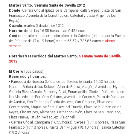
Martes Santo. Semana Santa de Sevilla 2012
Dónde:
Carrera Oficial (plaza de la Campana, calle Sierpes, plaza de San
Francisco, Avenida de la Constitución, Catedral y plaza Virgen de los
Reyes).
Cuándo:
martes 3 de abril de 2012.
Horario:
desde las 16:55 horas a las 0:45 horas.
Coste:
gratuito hasta completar aforo en la Catedral (entrada por la Puerta
del Príncipe de 17 a 19 horas) y entre 65,57 y 736,85 euros el
abono
semanal
.
Horarios y recorridos del Martes Santo.
Semana Santa de Sevilla
2012
El Cerro
(dos pasos)
Recorrido y horarios:
• Parroquia de Nuestra Señora de los Dolores (entrada: 11:50 horas),
Nuestra Señora de los Dolores, Afán de Ribera, Aragón, Avenida de Hytasa,
Glorieta Bizco Amate, Ramón y Cajal, Enramadilla, Glorieta Doña María de
las Mercedes de Borbón y Orleáns, Avenida de Carlos V, Plaza de Don Juan
de Austria, San Fernando, Puerta de Jerez, San Gregorio, Plaza de la
Contratación, Miguel Mañara, Plaza del Triunfo, Plaza de la Virgen de los
Reyes, Placentines, Alemanes, Hernando Colón, Plaza de San Francisco,
Plaza Nueva, Tetuán, Velázquez, O'Donnell.
• Carrera Oficial: Campana (16:55 horas), Sierpes (17:10 horas), Plaza San
Francisco (17:43 horas), Puerta San Miguel (18:10 horas), salida Catedral
(19:20 horas).