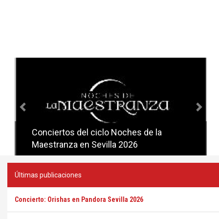
Anterior
Sig
Conciertos del ciclo Noches de la
Conciertos del ciclo Candlelight en
Maestranza en Sevilla 2026
Sevilla
Últimas publicaciones
Concierto: Orishas en Pandora Sevilla 2026