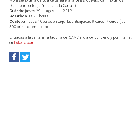
Monasterio de la Cartuja de Santa María de las Cuevas. Camino de los
Descubrimientos, s/n (Isla de la Cartuja).
Cuándo:
jueves 29 de agosto de 2013.
Horario:
a las 22 horas.
Coste:
entradas 10 euros en taquilla, anticipadas 9 euros, 7 euros (las
500 primeras entradas).
Entradas a la venta en la taquilla del CAAC el día del concierto y por internet
en
ticketea.com
.