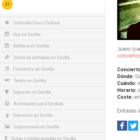
31
OnSevilla Ocio y Cultura
Hoy en Sevilla
Mañana en Sevilla
Juano (ca
conciertos
Venta de entradas en Sevilla
Conciertos en Sevilla
Concierto
Dónde:
Sa
Teatro en Sevilla
Cuándo:
m
Horario:
a
Deportes en Sevilla
Coste:
ent
Actividades para familias
Entradas a
Flamenco en Sevilla
Exposiciones en Sevilla
Rutas y visitas guiadas en Sevilla