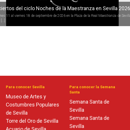
iertos del ciclo Noches de la Maestranza en Sevilla 202
rnes 11 al viernes 18 de septiembre de 2026 en la Plaza de la Real Maestranza de Sevill
[...]
Para conocer Sevilla
Para conocer la Semana
Santa
Museo de Artes y
Semana Santa de
Costumbres Populares
Sevilla
de Sevilla
Semana Santa de
Torre del Oro de Sevilla
Sevilla
Acuario de Sevilla