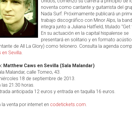
Unidos, comenzó su carrera a principio de 
noventa como cantante y guitarrista del gr
Nada Surf. Próximamente publicará un prim
trabajo discográfico con Minor Alps, la ban
integra junto a Juliana Hatfield, titulado "Get 
En su actuación en la capital hispalense se
presentará en solitario y en formato acústi
ntante de All La Glory) como telonero. Consulta la agenda comp
 en Sevilla
.
: Matthew Caws en Sevilla (Sala Malandar)
la Malandar, calle Torneo, 43.
iércoles 18 de septiembre de 2013.
 las 21:30 horas.
rada anticipada 12 euros y entrada en taquilla 16 euros.
 la venta por internet en
codetickets.com
.