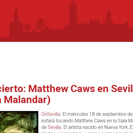
ierto: Matthew Caws en Sevil
a Malandar)
OnSevilla
. El miércoles 18 de septiembre d
estará tocando Matthew Caws en la Sala M
de
Sevilla
. El artista nacido en Nueva York, 