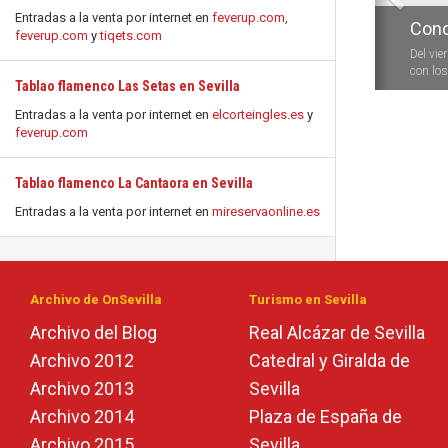
Entradas a la venta por internet en
feverup.com
,
Conc
feverup.com
y
tiqets.com
Del vie
con los 
Tablao flamenco Las Setas en Sevilla
Entradas a la venta por internet en
elcorteingles.es
y
feverup.com
Tablao flamenco La Cantaora en Sevilla
Entradas a la venta por internet en
mireservaonline.es
Archivo de OnSevilla
Turismo en Sevilla
Archivo del Blog
Real Alcázar de Sevilla
Archivo 2012
Catedral y Giralda de
Archivo 2013
Sevilla
Archivo 2014
Plaza de España de
Archivo 2015
Sevilla