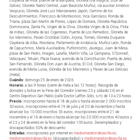
Duquesa de Alba, puente de la Barqueta, Glorieta Isla Mágica, José de
Gálvez, Glorieta Teatro Central, Juan Bautista Muñoz, vía auxiliar Américo
Vespucio, Glorieta José Luis Manzanares Japón, Camino de los
Descubrimientos, Francisco de Montesinos, Inca Garcilaso, Ronda de
Triana, plaza San Martín de Porres, López de Gomara, Glorieta República
Dominicana, Santa Fe, Virgen de la Oliva, Glorieta Virgen de la Oliva, Flota
de Indias, Glorieta de las Cigarreras, Puente de Los Remedios, Glorieta de
los Marineros, Paseo Cristóbal Colón, Arjona, Torneo, Glorieta Duquesa
Cayetana de Alba, Resolana, Parlamento de Andalucía, Muñoz León, Ronda
de Capuchinos, María Auxiliadora, Puñonrostro, Jáuregui, Juan de Mesa,
plaza de San Pedro, Imagen, Laraña, Martín Villa, La Campana, O'Donnell,
Velázquez, Tetuán, Plaza Nueva, avenida de la Constitución, Puerta de Jerez,
San Fernando, Glorieta Don Juan de Austria, El Cid, Glorieta San Diego,
avenida de María Luisa, Glorieta de los Marineros y Paseo de Las Delicias
(meta).
Cuándo:
domingo 25 de enero de 2026.
Horario:
a las 9 horas (cierre de meta a las 12 horas). Recogida de
dorsales y bolsa en la Feria del Corredor (viernes 23 y sábado 24) en el
Centro Deportivo San Pablo (calle Doctor Laffón Soto, s/n) de 10 a 20 horas.
Precio:
inscripciones hasta el 18 de julio o hasta alcanzar 2.000 inscritos
30 euros, inscripciones entre el 19 de julio y el 20 de noviembre o hasta
alcanzar los 10.000 inscritos 35 euros, inscripciones entre el 21 de
noviembre y el 16 de enero o hasta alcanzar los 20.000 inscritos 40 euros y
el 23 y 24 de enero en la feria del corredor 100 euros. Desempleados y
discapacitados 50% de descuento.
Entradas:
inscripciones por internet en
mediomaratondesevilla.es
,
mediomaratondesevilla.es
(discapacitados) y
mediomaratondesevilla.es