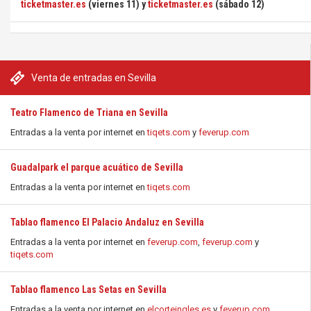
ticketmaster.es
(viernes 11) y
ticketmaster.es
(sábado 12)
Venta de entradas en Sevilla
Teatro Flamenco de Triana en Sevilla
Entradas a la venta por internet en
tiqets.com
y
feverup.com
Guadalpark el parque acuático de Sevilla
Entradas a la venta por internet en
tiqets.com
Tablao flamenco El Palacio Andaluz en Sevilla
Entradas a la venta por internet en
feverup.com
,
feverup.com
y
tiqets.com
Tablao flamenco Las Setas en Sevilla
Entradas a la venta por internet en
elcorteingles.es
y
feverup.com