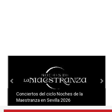
Anterior
Sig
Conciertos del ciclo Noches de la
Conciertos del ciclo Candlelight en
Maestranza en Sevilla 2026
Sevilla