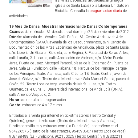
las Artes Escénicas de Andalucía (antigua
iglesia de Santa Lucía) o la Librería Un Gato en
Bicicleta. Consulta la
programación diaria
de
actividades.
19 Mes de Danza. Muestra Internacional de Danza Contemporánea
Cuándo:
del miércoles 31 de octubre al domingo 25 de noviembre de 2012.
Dónde:
Alameda de Hércules. Calle Baños, 61. Centro Andaluz de Arte
Contemporáneo (CAAC), avenida de los Descubrimientos, s/n. Centro de
Documentación de las Artes Escénicas de Andalucía, plaza de Santa Lucía,
s/n. Librería Un Gato en Bicicleta, calle Regina, 8. Facultad de Bellas Artes,
calle Laraña, 3. La carpa, calle Asociación de Vecinos, s/n. Metro Puerta
Jerez, Puerta de Jerez. Metropol Parasol, plaza de la Encarnación. Puerta de
Jerez. Sala La Fundición, calle Habana, 18. Parque de los Príncipe, parque
de los Príncipes. Teatro Alameda, calle Crédito, 13. Teatro Central, avenida
José de Gálvez, s/n. Teatro de la Maestranza - Sala Manuel García, paseo de
Colón, 22. Teatro Lope de Vega, avenida de María Luisa, s/n. Teatro
Quintero, calle Cuna, 5. Universidad Internacional de Andalucía (UNIA),
calle Américo Vespucio, 2.
Horario:
consulta la programación.
Coste:
entradas de 4 a 17 euros.
Entradas a la venta por internet en ticketmaster.es (Teatro Central y
Quintero), generaltickets.com (Teatro de la Maestranza y Alameda),
fundicionsevilla.es y entradas.com (La Fundición), por teléfono en el
954226573 (Teatro de la Maestranza), 954590867 (Teatro Lope de Vega),
902488488 (La Fundición), 902150025 (Teatro Central) y 902332211