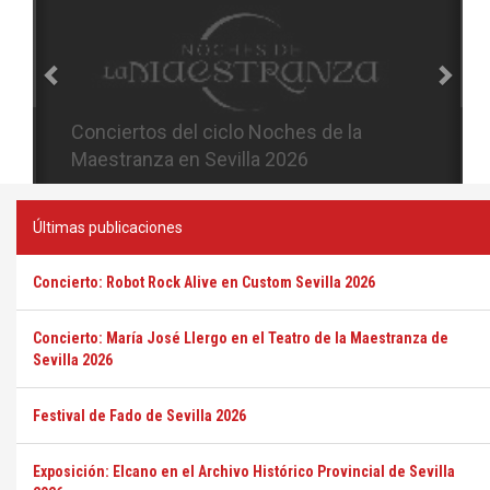
Conciertos del ciclo Candlelight en
Sevilla
Últimas publicaciones
Concierto: Robot Rock Alive en Custom Sevilla 2026
Concierto: María José Llergo en el Teatro de la Maestranza de
Sevilla 2026
Festival de Fado de Sevilla 2026
Exposición: Elcano en el Archivo Histórico Provincial de Sevilla