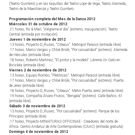
(Teatro Quintero) y en las taquillas del Teatro Lope de Vega, Teatro Alameda,
Teatro de la Maestranza y Teatro Quintero.
Programación completa del Mes de la Danza 2012
Miércoles 31 de octubre de 2012
·21 horas, Ro & Marí, "Alégrame el día" (estreno, inauguración). Teatro
Central (entrada por invitación)
Jueves 1 de noviembre de 2012
·13 horas, Proyecto D_Ruses, "Citeaux". Metropol Parasol (entrada libre)
·17 horas, Marco Vargas y Chloé Brûlé, "Por casualidad" (estreno). Alameda
de Hércules (entrada libre)
·18 horas, Roberto Martínez, "El pintor y la modelo". Librería Un Gato en
Bicicleta (entrada libre)
Viernes 2 de noviembre de 2012
·13 horas, Equipo Rombo, "Pletóricas". Metropol Parasol (entrada libre)
·17 horas, Marco Vargas y Chloé Brûlé, "Por casualidad" (estreno). Puerta
de Jerez (entrada libre)
·18 horas, Proyecto D_Ruses, "Citeaux". Metro Puerta Jerez (entrada libre)
·19 horas, Compañía Álvaro Frutos, "Bengala" (estreno). Calle Baños, 61
(entrada libre)
Sábado 3 de noviembre de 2012
·13 horas, Proyecto D_Ruses, "Por casualidad" (estreno). Parque de los
Príncipes (entrada libre)
·17 horas, Proyecto MINIATURAS OFFICINAE - Creadores del norte de
África. Centro Andaluz de Arte Contemporáneo (CAAC) (entrada gratuita)
Domingo 4 de noviembre de 2012