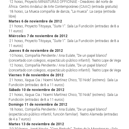
·12 horas, Proyecto MINIATURAS OFFICINAE - Creadores del norte de
África. Centro Andaluz de Arte Contemporáneo (CAAC) (entrada gratuita)
·18 horas, La Mueca compañía de danza, "La mueca". La carpa (entrada
libre)
Martes 6 de noviembre de 2012
·21 horas, Proyecto Titoyaya, "Suite 1". Sala La Fundición (entradas de 8 a
11 euros)
Miércoles 7 de noviembre de 2012
·21 horas, Proyecto Titoyaya, "Suite 1". Sala La Fundición (entradas de 8 a
11 euros)
Jueves 8 de noviembre de 2012
·10 horas, Compañía Pendiente / Ana Eulate, "De un papel blanco"
(concertado con colegios, espectáculo público infantil). Teatro Lope de Vega
·12 horas, Compañía Pendiente / Ana Eulate, "De un papel blanco"
(concertado con colegios, espectáculo público infantil). Teatro Lope de Vega
Viernes 9 de noviembre de 2012
·21 horas, Xagua Cia / Noemí Martínez Chico, "El Nido" (estreno). Sala La
Fundición (entradas de 8 a 11 euros)
Sábado 10 de noviembre de 2012
·21 horas, Xagua Cia / Noemí Martínez Chico, "El Nido" (estreno). Sala La
Fundición (entradas de 8 a 11 euros)
Domingo 11 de noviembre de 2012
·18 horas, Compañía Pendiente / Ana Eulate, "De un papel blanco"
(espectáculo público infantil, función familiar). Teatro Alameda (entradas
de 4 a 7 euros)
Martes 13 de noviembre de 2012