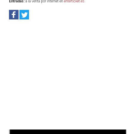
Entradas:
a la venta por internet en
enterticket.es
.
Anterior
Sig