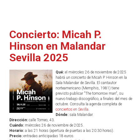
Concierto: Micah P.
Hinson en Malandar
Sevilla 2025
Qué:
el miércoles 26 de noviembre de 2025
habrá un concierto de Micah P. Hinson en la
Sala Malandar de Sevilla. El cantautor
norteamericano (Memphis, 1981) tiene
previsto publicar "The tomorrow man", su
nuevo trabajo discográfico, a finales del mes de
octubre. Consulta la agenda completa de
conciertos en Sevilla
.
Dónde:
sala Malandar.
Dirección:
calle Torneo, 43.
Cuándo:
miércoles 26 de noviembre de 2025.
Horario:
a las 21 horas (apertura de puertas a las 20:30 horas).
Precio:
entradas anticipadas 18 euros.