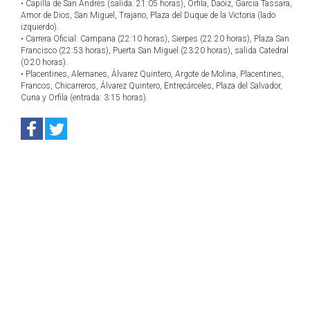
• Capilla de San Andrés (salida: 21:05 horas), Orfila, Daóiz, García Tassara,
Amor de Dios, San Miguel, Trajano, Plaza del Duque de la Victoria (lado
izquierdo).
• Carrera Oficial: Campana (22:10 horas), Sierpes (22:20 horas), Plaza San
Francisco (22:53 horas), Puerta San Miguel (23:20 horas), salida Catedral
(0:20 horas).
• Placentines, Alemanes, Álvarez Quintero, Argote de Molina, Placentines,
Francos, Chicarreros, Álvarez Quintero, Entrecárceles, Plaza del Salvador,
Cuna y Orfila (entrada: 3:15 horas).