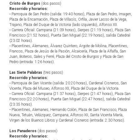
Cristo de Burgos
(dos pasos)
Recorrido y horarios:
• Parroquia de San Pedro (salida: 19:40 horas), Plaza de San Pedro, Imagen,
Plaza de la Encarnación, Plaza de Villasís, Orfila, Javier Lasso de la Vega,
Trajano, Plaza del Duque de la Victoria (lado izquierdo), Alfonso XII.
• Carrera Oficial: Campana (21:09 horas), Sierpes (21:19 horas), Plaza San
Francisco (21:52 horas), Puerta San Miguel (22:19 horas), salida Catedral
(23:02 horas).
• Placentines, Alemanes, Álvarez Quintero, Argote de Molina, Placentines,
Francos, Plaza de Jesús de la Pasión, Alcaicería, Plaza de la Alfalfa, San
Juan, Boteros, Sales y Ferré, Plaza del Cristo de Burgos y Plaza de San
Pedro (entrada: 1:26 horas).
Las Siete Palabras
(tres pasos)
Recorrido y horarios:
• Parroquia de San Vicente (salida: 20:20 horas), Cardenal Cisneros, San
Vicente, Plaza del Museo, Alfonso XII, Plaza del Duque de la Victoria.
• Carrera Oficial: Campana (21:37 horas), Sierpes (21:47 horas), Plaza San
Francisco (22:20 horas), Puerta San Miguel (22:47 horas), salida Catedral
(23:35 horas).
• Placentines, Alemanes, Hernando Colón, Plaza de San Francisco, Plaza
Nueva, Tetuán, Velázquez, Campana, Alfonso XII, Santa Vicenta María,
Virgen de los Buenos Libros y Cardenal Cisneros (entrada: 2:30 horas).
Los Panaderos
(dos pasos)
Recorrido y horarios: