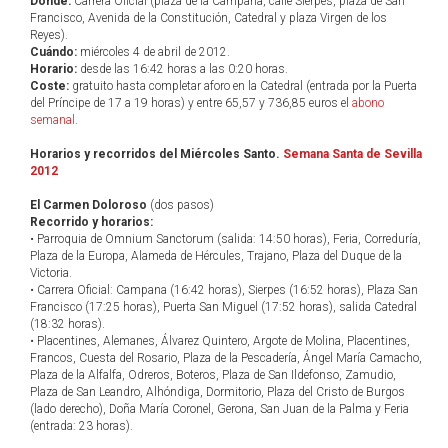
Dónde:
Carrera Oficial (plaza de la Campana, calle Sierpes, plaza de San
Francisco, Avenida de la Constitución, Catedral y plaza Virgen de los
Reyes).
Cuándo:
miércoles 4 de abril de 2012.
Horario:
desde las 16:42 horas a las 0:20 horas.
Coste:
gratuito hasta completar aforo en la Catedral (entrada por la Puerta
del Príncipe de 17 a 19 horas) y entre 65,57 y 736,85 euros el
abono
semanal
.
Horarios y recorridos del Miércoles Santo.
Semana Santa de Sevilla
2012
El Carmen Doloroso
(dos pasos)
Recorrido y horarios:
• Parroquia de Omnium Sanctorum (salida: 14:50 horas), Feria, Correduría,
Plaza de la Europa, Alameda de Hércules, Trajano, Plaza del Duque de la
Victoria.
• Carrera Oficial: Campana (16:42 horas), Sierpes (16:52 horas), Plaza San
Francisco (17:25 horas), Puerta San Miguel (17:52 horas), salida Catedral
(18:32 horas).
• Placentines, Alemanes, Álvarez Quintero, Argote de Molina, Placentines,
Francos, Cuesta del Rosario, Plaza de la Pescadería, Ángel María Camacho,
Plaza de la Alfalfa, Odreros, Boteros, Plaza de San Ildefonso, Zamudio,
Plaza de San Leandro, Alhóndiga, Dormitorio, Plaza del Cristo de Burgos
(lado derecho), Doña María Coronel, Gerona, San Juan de la Palma y Feria
(entrada: 23 horas).