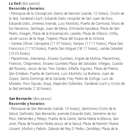
La Sed
(dos pasos)
Recorrido y horarios:
• Parroquia de la Concepción, barrio de Nervión (salida: 12 horas), Cristo de
la Sed, Cardenal Lluch, Eduardo Dato, Hospital de San Juan de Dios,
Eduardo Dato, Jiménez Aranda, Luis Montoto, Puerta de Carmona, Muro de
los Navarros, Santiago, Juan de Mesa, Almirante Apodaca, Plaza de San
Pedro, Imagen, Plaza de la Encarnación, Laraña, Plaza de Villasís, Orfila,
Javier Lasso de la Vega, Trajano, Plaza del Duque de la Victoria.
• Carrera Oficial: Campana (17:07 horas), Sierpes (17:17 horas), Plaza San
Francisco (17:50 horas), Puerta San Miguel (18:17 horas), salida Catedral
(19:25 horas).
• Placentines, Alemanes, Álvarez Quintero, Argote de Molina, Placentines,
Francos, Chapineros, Álvarez Quintero Plaza del Salvador, Villegas, Cuesta
del Rosario, Jesús de las Tres Caídas, Alfalfa, Águilas, Plaza de Pilatos,
San Esteban, Puerta de Carmona, Luis Montoto, La Buhaira, Juan de
Zoyas, Santo Domingo de la Calzada, Fray Pedro de Zúñiga, Luis de
Morales, Rico Cejudo, Goya, Alejandro Collantes, Cardenal Lluch y Cristo de
la Sed (entrada: 2:30 horas).
San Bernardo
(dos pasos)
Recorrido y horarios:
• Parroquia de San Bernardo (salida: 14 horas), Santísimo Cristo de la
Salud, Gallinato, San Bernardo, avenida Eduardo Dato, Demetrio de los
Ríos, Menéndez y Pelayo, Puerta de la Carne, Santa María la Blanca, San
José, Plaza de Nuestro Padre Jesús de la Salud, Plaza de Ramón Ybarra
Llosent, Muñoz y Pabón, Cabeza del Rey D. Pedro, Candilejo, Plaza de la