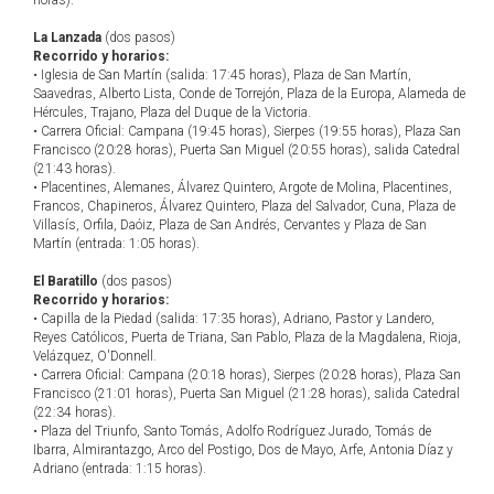
horas).
La Lanzada
(dos pasos)
Recorrido y horarios:
• Iglesia de San Martín (salida: 17:45 horas), Plaza de San Martín,
Saavedras, Alberto Lista, Conde de Torrejón, Plaza de la Europa, Alameda de
Hércules, Trajano, Plaza del Duque de la Victoria.
• Carrera Oficial: Campana (19:45 horas), Sierpes (19:55 horas), Plaza San
Francisco (20:28 horas), Puerta San Miguel (20:55 horas), salida Catedral
(21:43 horas).
• Placentines, Alemanes, Álvarez Quintero, Argote de Molina, Placentines,
Francos, Chapineros, Álvarez Quintero, Plaza del Salvador, Cuna, Plaza de
Villasís, Orfila, Daóiz, Plaza de San Andrés, Cervantes y Plaza de San
Martín (entrada: 1:05 horas).
El Baratillo
(dos pasos)
Recorrido y horarios:
• Capilla de la Piedad (salida: 17:35 horas), Adriano, Pastor y Landero,
Reyes Católicos, Puerta de Triana, San Pablo, Plaza de la Magdalena, Rioja,
Velázquez, O'Donnell.
• Carrera Oficial: Campana (20:18 horas), Sierpes (20:28 horas), Plaza San
Francisco (21:01 horas), Puerta San Miguel (21:28 horas), salida Catedral
(22:34 horas).
• Plaza del Triunfo, Santo Tomás, Adolfo Rodríguez Jurado, Tomás de
Ibarra, Almirantazgo, Arco del Postigo, Dos de Mayo, Arfe, Antonia Díaz y
Adriano (entrada: 1:15 horas).