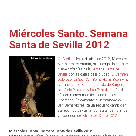
Miércoles Santo. Semana
Santa de Sevilla 2012
OnSevilla
. Hoy 4 de abril de 2012, Miércoles
Santo, procesionarán, si el tiempo lo permite,
nueve cofradías de la
Semana Santa de
Sevilla
por las calles de la ciudad:
El Carmen
Doloroso
,
La Sed
,
San Bernardo
,
El Buen Fin
,
La Lanzada
,
El Baratillo
,
Cristo de Burgos
,
Las Siete Palabras
y
Los Panaderos
. Es el
día con menos modificaciones en los
itinerarios, únicamente la Hermandad de
San Bernardo realiza un pequeño cambio en
su recorrido de vuelta. Consulta los horarios
y recorridos del
Miércoles Santo 2012
.
Miércoles Santo. Semana Santa de Sevilla 2012