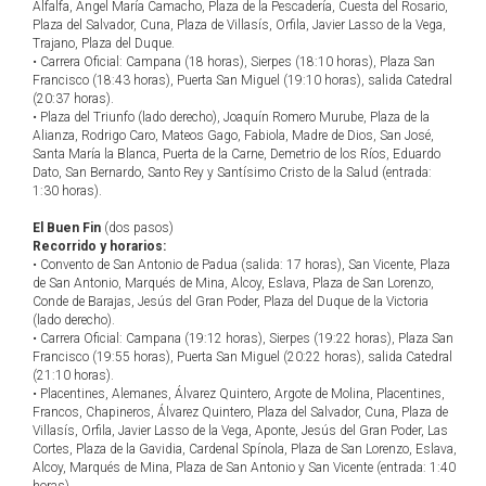
Alfalfa, Ángel María Camacho, Plaza de la Pescadería, Cuesta del Rosario,
Plaza del Salvador, Cuna, Plaza de Villasís, Orfila, Javier Lasso de la Vega,
Trajano, Plaza del Duque.
• Carrera Oficial: Campana (18 horas), Sierpes (18:10 horas), Plaza San
Francisco (18:43 horas), Puerta San Miguel (19:10 horas), salida Catedral
(20:37 horas).
• Plaza del Triunfo (lado derecho), Joaquín Romero Murube, Plaza de la
Alianza, Rodrigo Caro, Mateos Gago, Fabiola, Madre de Dios, San José,
Santa María la Blanca, Puerta de la Carne, Demetrio de los Ríos, Eduardo
Dato, San Bernardo, Santo Rey y Santísimo Cristo de la Salud (entrada:
1:30 horas).
El Buen Fin
(dos pasos)
Recorrido y horarios:
• Convento de San Antonio de Padua (salida: 17 horas), San Vicente, Plaza
de San Antonio, Marqués de Mina, Alcoy, Eslava, Plaza de San Lorenzo,
Conde de Barajas, Jesús del Gran Poder, Plaza del Duque de la Victoria
(lado derecho).
• Carrera Oficial: Campana (19:12 horas), Sierpes (19:22 horas), Plaza San
Francisco (19:55 horas), Puerta San Miguel (20:22 horas), salida Catedral
(21:10 horas).
• Placentines, Alemanes, Álvarez Quintero, Argote de Molina, Placentines,
Francos, Chapineros, Álvarez Quintero, Plaza del Salvador, Cuna, Plaza de
Villasís, Orfila, Javier Lasso de la Vega, Aponte, Jesús del Gran Poder, Las
Cortes, Plaza de la Gavidia, Cardenal Spínola, Plaza de San Lorenzo, Eslava,
Alcoy, Marqués de Mina, Plaza de San Antonio y San Vicente (entrada: 1:40