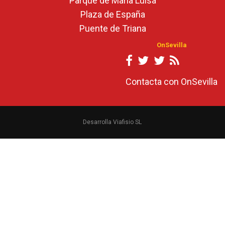
Parque de María Luisa
Plaza de España
Puente de Triana
OnSevilla
Contacta con OnSevilla
Desarrolla Viafisio SL