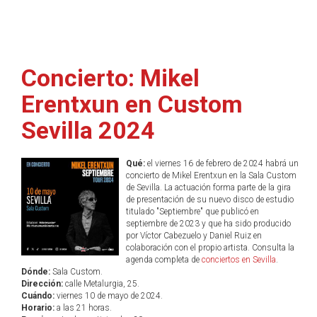
Concierto: Mikel
Erentxun en Custom
Sevilla 2024
Qué:
el viernes 16 de febrero de 2024 habrá un
concierto de Mikel Erentxun en la Sala Custom
de Sevilla. La actuación forma parte de la gira
de presentación de su nuevo disco de estudio
titulado "Septiembre" que publicó en
septiembre de 2023 y que ha sido producido
por Víctor Cabezuelo y Daniel Ruiz en
colaboración con el propio artista. Consulta la
agenda completa de
conciertos en Sevilla
.
Dónde:
Sala Custom.
Dirección:
calle Metalurgia, 25.
Cuándo:
viernes 10 de mayo de 2024.
Horario:
a las 21 horas.