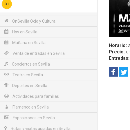
31
OnSevilla Ocio y Cultura
Hoy en Sevilla
Mañana en Sevilla
Horario:
a
Precio:
en
Venta de entradas en Sevilla
Entradas:
Conciertos en Sevilla
Teatro en Sevilla
Deportes en Sevilla
Actividades para familias
Flamenco en Sevilla
Exposiciones en Sevilla
Rutas y visitas guiadas en Sevilla