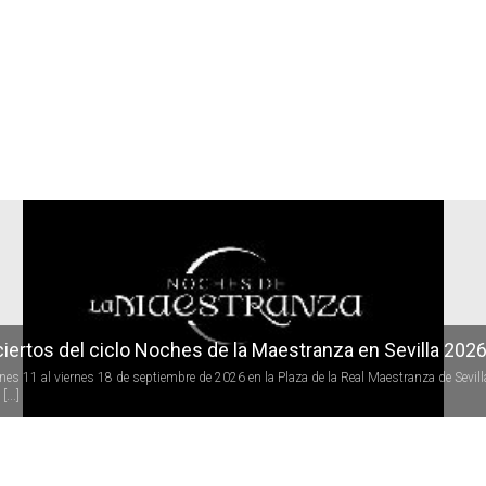
r
iertos del ciclo Noches de la Maestranza en Sevilla 202
rnes 11 al viernes 18 de septiembre de 2026 en la Plaza de la Real Maestranza de Sevill
[...]