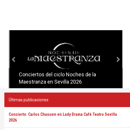
Anterior
Sig
Conciertos del ciclo Noches de la
Conciertos del ciclo Candlelight en
Maestranza en Sevilla 2026
Sevilla
Últimas publicaciones
Concierto: Carlos Chaouen en Lady Drama Café Teatro Sevilla
2026