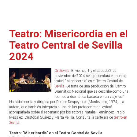
Teatro: Misericordia en el
Teatro Central de Sevilla
2024
OnSevilla
. El viernes 1 y el sábado 2 de
noviembre de 2024 se representará el montaje
teatral "Misericordia" en el Teatro Central de
Sevilla
. Se trata de una producción del Centro
Dramático Nacional que se describe como una
"comedia dramática basada en un viaje real".
Ha sido escrita y dirigida por Denise Despeyroux (Montevideo, 1974). La
autora, que también interpreta a una de las protagonistas, estará
acompañada sobre el escenario por los actores Natalia Hernández, Pablo
Messiez, Cristóbal Suárez y Marta Velilla. Consulta la cartelera de
teatro en
Sevilla
.
Teatro: "Misericordia" en el Teatro Central de Sevilla