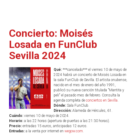
Concierto: Moisés
Losada en FunClub
Sevilla 2024
Qué:
***cancelado*** el viernes 10 de mayo de
2024 habrá un concierto de Moisés Losada en
la sala FunClub de Sevilla. El artista onubense,
nacido en el mes de enero del año 1991,
publicó su nueva canción titulada "Mantita y
peli" el pasado mes de febrero. Consulta la
agenda completa de
conciertos en Sevilla
.
Dónde:
Sala FunClub.
Dirección:
Alameda de Hércules, 61.
Cuándo:
viernes 10 de mayo de 2024.
Horario:
a las 22 horas (apertura de puertas a las 21:30 horas).
Precio:
entradas 15 euros, anticipadas 12 euros.
Entradas:
a la venta por internet en
wegow.com
.