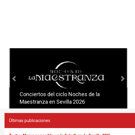
Anterior
Sig
Conciertos del ciclo Candlelight en
Sevilla
Últimas publicaciones