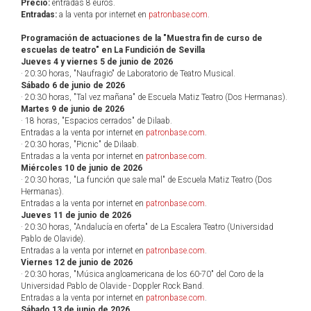
Precio:
entradas 8 euros.
Entradas:
a la venta por internet en
patronbase.com
.
Programación de actuaciones de la "Muestra fin de curso de
escuelas de teatro" en La Fundición de Sevilla
Jueves 4 y viernes 5 de junio de 2026
· 20:30 horas, "Naufragio" de Laboratorio de Teatro Musical.
Sábado 6 de junio de 2026
· 20:30 horas, "Tal vez mañana" de Escuela Matiz Teatro (Dos Hermanas).
Martes 9 de junio de 2026
· 18 horas, "Espacios cerrados" de Dilaab.
Entradas a la venta por internet en
patronbase.com
.
· 20:30 horas, "Picnic" de Dilaab.
Entradas a la venta por internet en
patronbase.com
.
Miércoles 10 de junio de 2026
· 20:30 horas, "La función que sale mal" de Escuela Matiz Teatro (Dos
Hermanas).
Entradas a la venta por internet en
patronbase.com
.
Jueves 11 de junio de 2026
· 20:30 horas, "Andalucía en oferta" de La Escalera Teatro (Universidad
Pablo de Olavide).
Entradas a la venta por internet en
patronbase.com
.
Viernes 12 de junio de 2026
· 20:30 horas, "Música angloamericana de los 60-70" del Coro de la
Universidad Pablo de Olavide - Doppler Rock Band.
Entradas a la venta por internet en
patronbase.com
.
Sábado 13 de junio de 2026