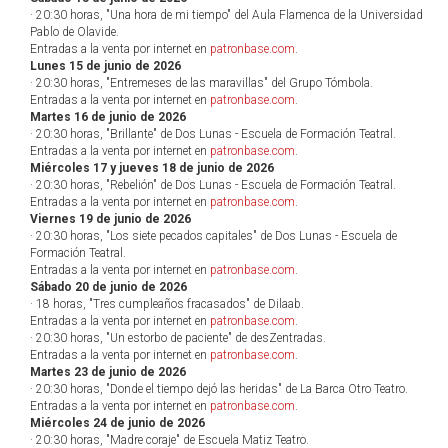
· 20:30 horas, "Una hora de mi tiempo" del Aula Flamenca de la Universidad
Pablo de Olavide.
Entradas a la venta por internet en
patronbase.com
.
Lunes 15 de junio de 2026
· 20:30 horas, "Entremeses de las maravillas" del Grupo Tómbola.
Entradas a la venta por internet en
patronbase.com
.
Martes 16 de junio de 2026
· 20:30 horas, "Brillante" de Dos Lunas - Escuela de Formación Teatral.
Entradas a la venta por internet en
patronbase.com
.
Miércoles 17 y jueves 18 de junio de 2026
· 20:30 horas, "Rebelión" de Dos Lunas - Escuela de Formación Teatral.
Entradas a la venta por internet en
patronbase.com
.
Viernes 19 de junio de 2026
· 20:30 horas, "Los siete pecados capitales" de Dos Lunas - Escuela de
Formación Teatral.
Entradas a la venta por internet en
patronbase.com
.
Sábado 20 de junio de 2026
· 18 horas, "Tres cumpleaños fracasados" de Dilaab.
Entradas a la venta por internet en
patronbase.com
.
· 20:30 horas, "Un estorbo de paciente" de desZentradas.
Entradas a la venta por internet en
patronbase.com
.
Martes 23 de junio de 2026
· 20:30 horas, "Donde el tiempo dejó las heridas" de La Barca Otro Teatro.
Entradas a la venta por internet en
patronbase.com
.
Miércoles 24 de junio de 2026
· 20:30 horas, "Madre coraje" de Escuela Matiz Teatro.