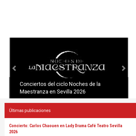
Anterior
Sig
Conciertos del ciclo Noches de la
Conciertos del ciclo Candlelight en
Maestranza en Sevilla 2026
Sevilla
Últimas publicaciones
Concierto: Carlos Chaouen en Lady Drama Café Teatro Sevilla
2026