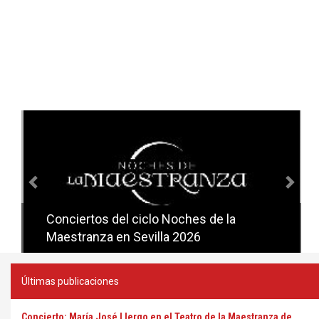
Anterior
Sig
Conciertos del ciclo Candlelight en
Sevilla
Últimas publicaciones
Concierto: María José Llergo en el Teatro de la Maestranza de