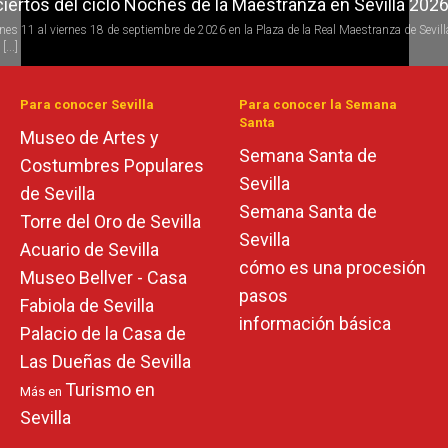
iertos del ciclo Noches de la Maestranza en Sevilla 202
iertos del ciclo Candlelight en Sevilla
rnes 11 al viernes 18 de septiembre de 2026 en la Plaza de la Real Maestranza de Sevill
 todo el año se desarrolla la programación del ciclo de conciertos Candlelight (a la luz 
[...]
s) de [...]
Para conocer Sevilla
Para conocer la Semana
Santa
Museo de Artes y
Semana Santa de
Costumbres Populares
Sevilla
de Sevilla
Semana Santa de
Torre del Oro de Sevilla
Sevilla
Acuario de Sevilla
cómo es una procesión
Museo Bellver - Casa
pasos
Fabiola de Sevilla
información básica
Palacio de la Casa de
Las Dueñas de Sevilla
Turismo en
Más en
Sevilla