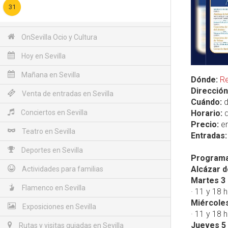
31
OnSevilla Ocio y Cultura
Hoy en Sevilla
Mañana en Sevilla
Dónde:
Re
Dirección
Venta de entradas en Sevilla
Cuándo:
d
Conciertos en Sevilla
Horario:
d
Precio:
en
Teatro en Sevilla
Entradas:
Deportes en Sevilla
Programac
Alcázar d
Actividades para familias
Martes 3 
Flamenco en Sevilla
· 11 y 18 
Miércoles
Exposiciones en Sevilla
· 11 y 18 
Jueves 5 
Rutas y visitas guiadas en Sevilla