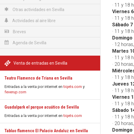
· 11 y 18 
Otras actividades en Sevilla
Viernes 6
· 11 y 18 
Actividades al aire libre
Sábado 7 
· 11 y 18 
Breves
Domingo 
Agenda de Sevilla
· 12 horas
Martes 10
· 11 y 18 h
Venta de entradas en Sevilla
· 20 horas
Miércoles
· 11 y 18 h
Teatro Flamenco de Triana en Sevilla
Jueves 1
Entradas a la venta por internet en
tiqets.com
y
· 11 y 18 h
feverup.com
Viernes 1
· 11 y 18 h
Guadalpark el parque acuático de Sevilla
Sábado 1
Entradas a la venta por internet en
tiqets.com
· 11 y 18 h
· 20 horas
Domingo 
Tablao flamenco El Palacio Andaluz en Sevilla