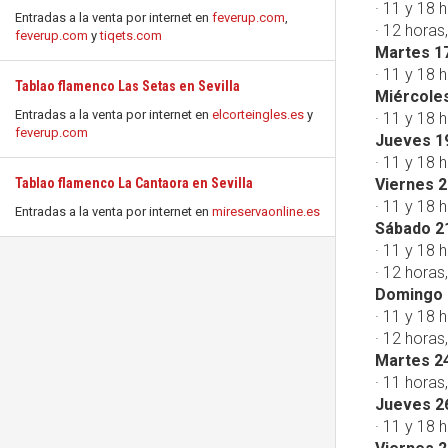
· 11 y 18 h
Entradas a la venta por internet en
feverup.com
,
· 12 horas
feverup.com
y
tiqets.com
Martes 17
· 11 y 18 
Tablao flamenco Las Setas en Sevilla
Miércoles
Entradas a la venta por internet en
elcorteingles.es
y
· 11 y 18 
feverup.com
Jueves 1
· 11 y 18 
Tablao flamenco La Cantaora en Sevilla
Viernes 2
· 11 y 18 
Entradas a la venta por internet en
mireservaonline.es
Sábado 2
· 11 y 18 
· 12 horas
Domingo 
· 11 y 18 
· 12 horas
Martes 24
· 11 horas,
Jueves 2
· 11 y 18 h