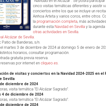
"Navidad en el Alcázar". Se podrá participar
cinco visitas temáticas diferentes y asistir v
conciertos entre los que se incluye un recita
Ainhoa Arteta y varios coros, entre otros. C
la
programación completa
, más actividade
durante esta
Navidad en Sevilla
y la agenda
otras actividades en Sevilla
.
al Alcázar de Sevilla
.
:
Patio de Banderas, s/n.
el martes 3 de diciembre de 2024 al domingo 5 de enero de 20
istintos horarios, consultar programación.
trada gratuita previa reserva.
reservas por internet en
cliqueo.es
.
ión de visitas y conciertos en la Navidad 2024-2025 en el 
e Sevilla
de diciembre de 2024
horas, visita temática "El Alcázar Sagrado".
 4 de diciembre de 2024
horas, visita temática "El Alcázar Sagrado".
de diciembre de 2024