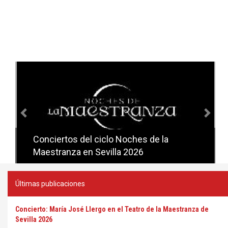
Anterior
Sig
Conciertos del ciclo Noches de la
Conciertos del ciclo Candlelight en
Maestranza en Sevilla 2026
Sevilla
Últimas publicaciones
Concierto: María José Llergo en el Teatro de la Maestranza de
Sevilla 2026