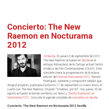
Concierto: The New
Raemon en Nocturama
2012
OnSevilla
. El jueves 6 de septiembre de 2012
The New Raemon actuarán en
Sevilla
en el
antiguo Monasterio de la Cartuja, actual Centro
Andaluz de Arte Contemporáneo (CAAC). Este
concierto cierra la programación de la octava
edición del
Festival Nocturama 2012
. Ramón
Rodríguez, cantante y compositor catalán que
dirige el proyecto, publicará el próximo 17 de septiembre su nuevo disco, el
cuarto con The New Raemon, titulado "Tinieblas, por fin". Hoy jueves 30 de
agosto actuarán la banda sevillana Los News y
'Doctor Explosión' en
Nocturama 2012
. Consulta la agenda completa de
conciertos en Sevilla
.
Concierto: The New Raemon en Nocturama 2012 Sevilla