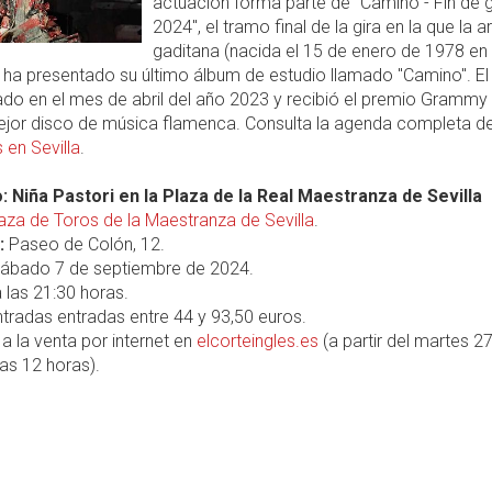
actuación forma parte de "Camino - Fin de g
2024", el tramo final de la gira en la que la ar
gaditana (nacida el 15 de enero de 1978 en
ha presentado su último álbum de estudio llamado "Camino". El
ado en el mes de abril del año 2023 y recibió el premio Grammy
ejor disco de música flamenca. Consulta la agenda completa d
 en Sevilla
.
: Niña Pastori en la Plaza de la Real Maestranza de Sevilla
aza de Toros de la Maestranza de Sevilla
.
:
Paseo de Colón, 12.
ábado 7 de septiembre de 2024.
 las 21:30 horas.
tradas entradas entre 44 y 93,50 euros.
a la venta por internet en
elcorteingles.es
(a partir del martes 2
las 12 horas).