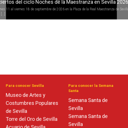
iertos del ciclo Noches de la Maestranza en Sevilla 202
rnes 11 al viernes 18 de septiembre de 2026 en la Plaza de la Real Maestranza de Sevill
[...]
Para conocer Sevilla
Para conocer la Semana
Santa
Museo de Artes y
Semana Santa de
Costumbres Populares
Sevilla
de Sevilla
Semana Santa de
Torre del Oro de Sevilla
Sevilla
Acuario de Sevilla