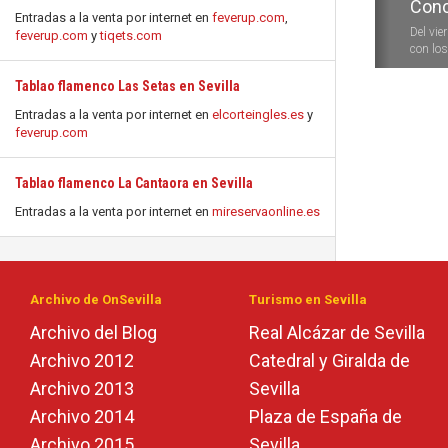
Conc
Entradas a la venta por internet en
feverup.com
,
Del vie
feverup.com
y
tiqets.com
con los 
Tablao flamenco Las Setas en Sevilla
Entradas a la venta por internet en
elcorteingles.es
y
feverup.com
Tablao flamenco La Cantaora en Sevilla
Entradas a la venta por internet en
mireservaonline.es
Archivo de OnSevilla
Turismo en Sevilla
Archivo del Blog
Real Alcázar de Sevilla
Archivo 2012
Catedral y Giralda de
Archivo 2013
Sevilla
Archivo 2014
Plaza de España de
Archivo 2015
Sevilla