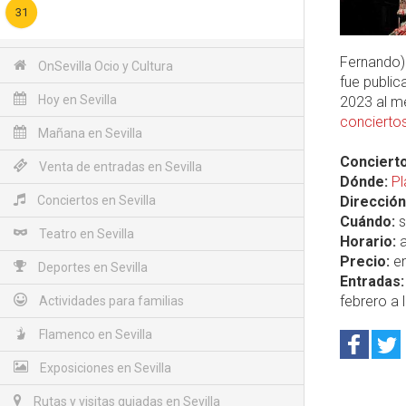
31
Fernando) 
OnSevilla Ocio y Cultura
fue public
Hoy en Sevilla
2023 al m
conciertos
Mañana en Sevilla
Concierto
Venta de entradas en Sevilla
Dónde:
Pl
Conciertos en Sevilla
Dirección
Cuándo:
s
Teatro en Sevilla
Horario:
a
Precio:
en
Deportes en Sevilla
Entradas:
febrero a 
Actividades para familias
Flamenco en Sevilla
Exposiciones en Sevilla
Rutas y visitas guiadas en Sevilla