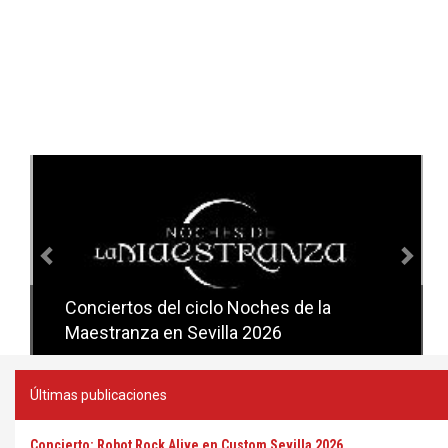
Anterior
Sig
Conciertos del ciclo Noches de la
Conciertos del ciclo Candlelight en
Maestranza en Sevilla 2026
Sevilla
Últimas publicaciones
Concierto: Robot Rock Alive en Custom Sevilla 2026