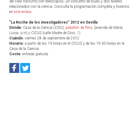
del cielo nocturno con telescopios, un concierto de blues y dos talleres
relacionados con la ciencia. Consulta la programación completa y horarios
en
este enlace
.
"La Noche de los investigadores" 2012 en Sevilla
Dónde:
Casa de la Ciencia (CSIC),
pabellón de Perú
, (avenida de María
Luisa, s/n) y CICUS (calle Madre de Dios, 1).
Cuándo:
viernes 28 de septiembre de 2012.
Horario:
a partir de las 19 horas en el CICUS y de las 19:30 horas en la
Casa de la Ciencia.
Coste:
entrada gratuita.