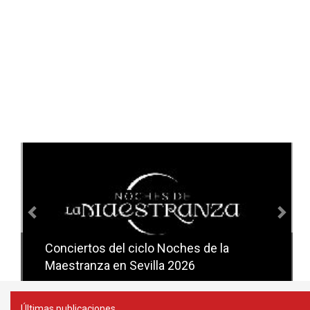
Anterior
Sig
Conciertos del ciclo Noches de la
Conciertos del ciclo Candlelight en
Maestranza en Sevilla 2026
Sevilla
Últimas publicaciones