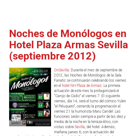
Noches de Monólogos en
Hotel Plaza Armas Sevilla
(septiembre 2012)
OnSevilla
. Durante el mes de septiembre de
2012, las Noches de Monólogos de la Sala
Fanatic se continuarán celebrando los viernes
en el
hotel NH Plaza de Armas
. La primera
actuación de este mes la protagonizará el
"Canijo de Cádiz" el viernes 7. El siguiente
viernes, día 14, será el turno del cómico Yulen
"el Peluquero", cerrando la programación el
viernes 21 la humorista Maru Candel. Las
funciones serán siempre a partir de las diez y
media de la noche en la terraza-ático, con
vistas sobre
Sevilla
, del hotel. Además,
mañana jueves 6, con la actuación del