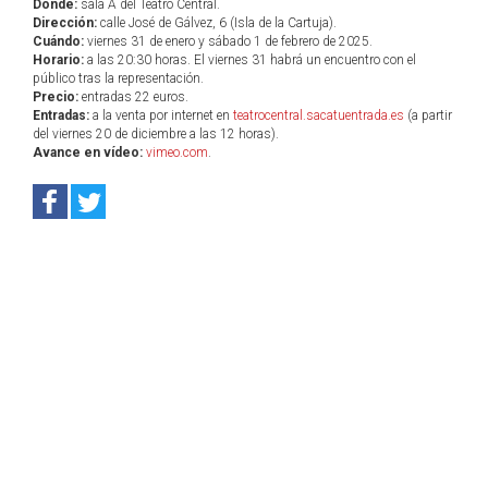
Dónde:
sala A del Teatro Central.
Dirección:
calle José de Gálvez, 6 (Isla de la Cartuja).
Cuándo:
viernes 31 de enero y sábado 1 de febrero de 2025.
Horario:
a las 20:30 horas. El viernes 31 habrá un encuentro con el
público tras la representación.
Precio:
entradas 22 euros.
Entradas:
a la venta por internet en
teatrocentral.sacatuentrada.es
(a partir
del viernes 20 de diciembre a las 12 horas).
Avance en vídeo:
vimeo.com
.