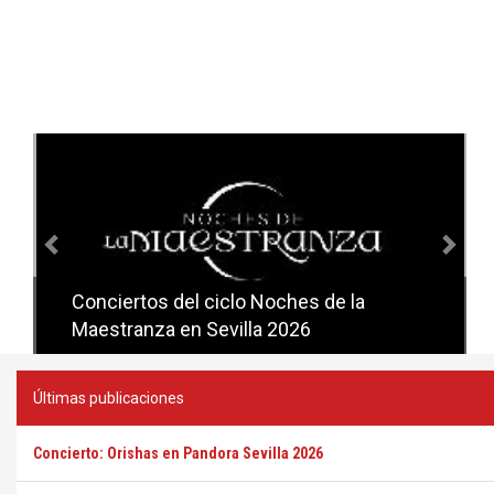
Anterior
Sig
Conciertos del ciclo Noches de la
Conciertos del ciclo Candlelight en
Maestranza en Sevilla 2026
Sevilla
Últimas publicaciones
Concierto: Orishas en Pandora Sevilla 2026