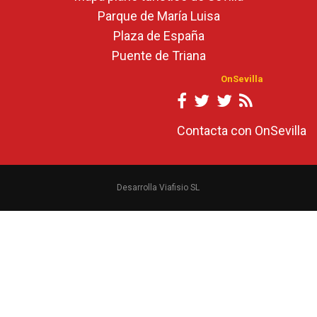
Parque de María Luisa
Plaza de España
Puente de Triana
OnSevilla
Contacta con OnSevilla
Desarrolla Viafisio SL