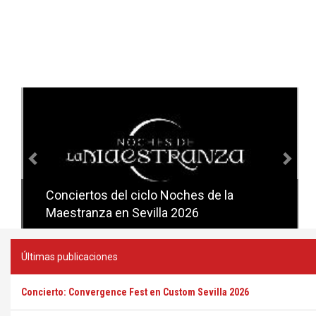
Anterior
Sig
Conciertos del ciclo Noches de la
Conciertos del ciclo Candlelight en
Maestranza en Sevilla 2026
Sevilla
Últimas publicaciones
Concierto: Convergence Fest en Custom Sevilla 2026