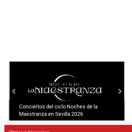
Anterior
Sig
Conciertos del ciclo Noches de la
Conciertos del ciclo Candlelight en
Maestranza en Sevilla 2026
Sevilla