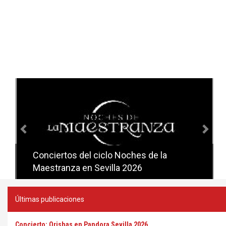
Anterior
Sig
Conciertos del ciclo Noches de la
Conciertos del ciclo Candlelight en
Maestranza en Sevilla 2026
Sevilla
Últimas publicaciones
Concierto: Orishas en Pandora Sevilla 2026