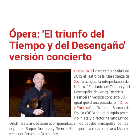
Ópera: 'El triunfo del
Tiempo y del Desengaño'
versión concierto
OnSevilla
. El viernes 20 de abril de
2012 el Teatro de la Maestranza de
Sevilla
acogerá la interpretación de
la ópera "El triunfo del Tiempo y del
Desengaño" de Georg Friedrich
Haendel en versión concierto. Al
igual que el año pasado, en "
Orfeo
y Eurídice
", la Orquesta Barroca de
Sevilla (OBS) estará dirigida por el
violinista y director italiano Enrico
Onofri. Este año estarán acompañados, en los papeles principales, por las
sopranos Raquel Andueza y Gemma Bertagnolli, la mezzo Luciana Mancini
y el tenor Fernando Guimarães.