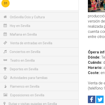
31
producción
OnSevilla Ocio y Cultura
versión de
Hoy en Sevilla
realizada 
cuenta co
Mañana en Sevilla
entre otro
Venta de entradas en Sevilla
Conciertos en Sevilla
Ópera inf
Dónde:
Te
Teatro en Sevilla
Cuándo:
d
Horario:
a
Deportes en Sevilla
Coste:
ent
Actividades para familias
Venta de e
Flamenco en Sevilla
(teléfono 
Exposiciones en Sevilla
Rutas y visitas guiadas en Sevilla