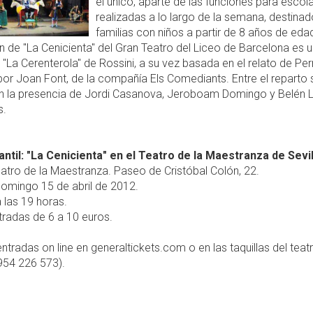
el único, aparte de las funciones para escol
realizadas a lo largo de la semana, destinad
familias con niños a partir de 8 años de eda
 de "La Cenicienta" del Gran Teatro del Liceo de Barcelona es 
 "La Cerenterola" de Rossini, a su vez basada en el relato de Perr
por Joan Font, de la compañía Els Comediants. Entre el reparto 
n la presencia de Jordi Casanova, Jeroboam Domingo y Belén 
s.
antil: "La Cenicienta" en el Teatro de la Maestranza de Sevil
atro de la Maestranza. Paseo de Cristóbal Colón, 22.
omingo 15 de abril de 2012.
 las 19 horas.
radas de 6 a 10 euros.
ntradas on line en generaltickets.com o en las taquillas del teat
954 226 573).