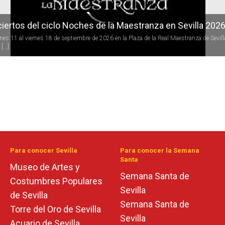
iertos del ciclo Noches de la Maestranza en Sevilla 202
rnes 11 al viernes 18 de septiembre de 2026 en la Plaza de la Real Maestranza de Sevill
[...]
Para conocer Sevilla
Para conocer la Semana
Santa
Museo de Artes y
Semana Santa de
Costumbres Populares
Sevilla
de Sevilla
Semana Santa de
Torre del Oro de Sevilla
Sevilla
Acuario de Sevilla