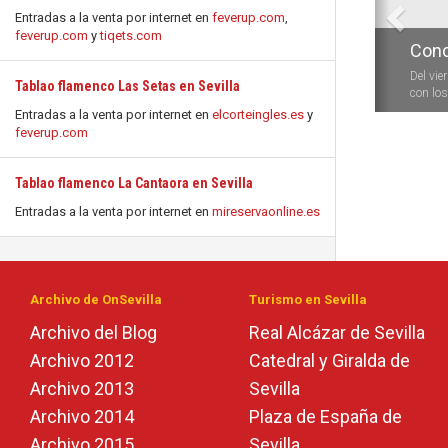
Entradas a la venta por internet en
feverup.com
,
feverup.com
y
tiqets.com
Conc
Del vie
Tablao flamenco Las Setas en Sevilla
con los 
Entradas a la venta por internet en
elcorteingles.es
y
feverup.com
Tablao flamenco La Cantaora en Sevilla
Entradas a la venta por internet en
mireservaonline.es
Archivo de OnSevilla
Turismo en Sevilla
Archivo del Blog
Real Alcázar de Sevilla
Archivo 2012
Catedral y Giralda de
Archivo 2013
Sevilla
Archivo 2014
Plaza de España de
Archivo 2015
Sevilla