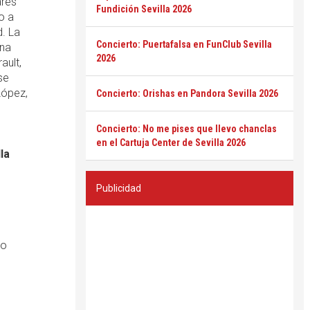
ares
Fundición Sevilla 2026
o a
d. La
Concierto: Puertafalsa en FunClub Sevilla
una
2026
ault,
se
López,
Concierto: Orishas en Pandora Sevilla 2026
Concierto: No me pises que llevo chanclas
en el Cartuja Center de Sevilla 2026
la
Publicidad
ro