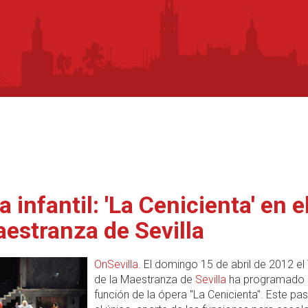
 infantil: 'La Cenicienta' en e
aestranza de Sevilla
OnSevilla
. El domingo 15 de abril de 2012 el
de la Maestranza de
Sevilla
ha programado 
función de la ópera "La Cenicienta". Este pa