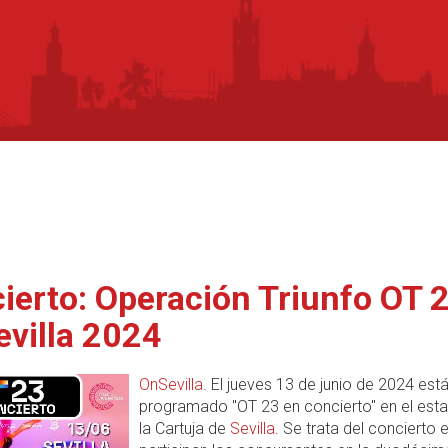
ierto: Operación Triunfo OT 
evilla 2024
OnSevilla
. El jueves 13 de junio de 2024 est
programado "OT 23 en concierto" en el esta
la Cartuja de
Sevilla
. Se trata del concierto 