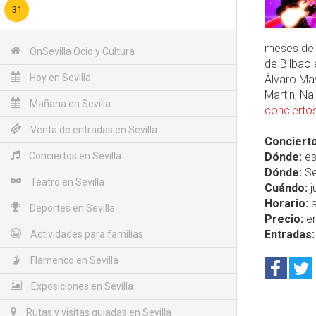
31
meses de 
OnSevilla Ocio y Cultura
de Bilbao 
Hoy en Sevilla
Álvaro May
Martin, Na
Mañana en Sevilla
conciertos
Venta de entradas en Sevilla
Concierto
Conciertos en Sevilla
Dónde:
es
Dónde:
Se
Teatro en Sevilla
Cuándo:
j
Horario:
a
Deportes en Sevilla
Precio:
en
Entradas:
Actividades para familias
Flamenco en Sevilla
Exposiciones en Sevilla
Rutas y visitas guiadas en Sevilla