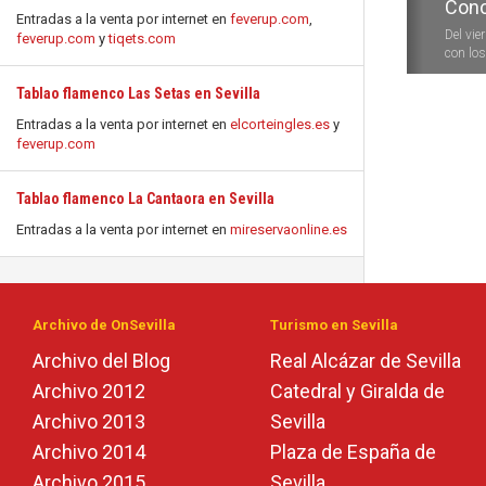
Conc
Entradas a la venta por internet en
feverup.com
,
Del vie
feverup.com
y
tiqets.com
con los 
Tablao flamenco Las Setas en Sevilla
Entradas a la venta por internet en
elcorteingles.es
y
feverup.com
Tablao flamenco La Cantaora en Sevilla
Entradas a la venta por internet en
mireservaonline.es
Archivo de OnSevilla
Turismo en Sevilla
Archivo del Blog
Real Alcázar de Sevilla
Archivo 2012
Catedral y Giralda de
Archivo 2013
Sevilla
Archivo 2014
Plaza de España de
Archivo 2015
Sevilla