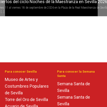
iertos del ciclo Noches de la Maestranza en Sevilla 202
rnes 11 al viernes 18 de septiembre de 2026 en la Plaza de la Real Maestranza de Sevill
[...]
Para conocer Sevilla
Para conocer la Semana
Santa
Museo de Artes y
Semana Santa de
Costumbres Populares
Sevilla
de Sevilla
Semana Santa de
Torre del Oro de Sevilla
Sevilla
Acuario de Sevilla