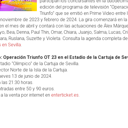
participan los concursantes en la duodécim
edición del programa de televisión "Operac
Triunfo" que se emitió en Prime Video entre 
noviembre de 2023 y febrero de 2024. La gira comenzará en la
en el mes de abril y contará con las actuaciones de Álex Márque
o, Bea, Denna, Paul Thin, Omar, Chiara, Juanjo, Salma, Lucas, Cri
iara, Ruslana, Suzette y Violeta. Consulta la agenda completa de
 en Sevilla
.
: Operación Triunfo OT 23 en el Estadio de la Cartuja de Sev
tadio "Olímpico" de la Cartuja de Sevilla.
ctor Norte de la Isla de la Cartuja.
ueves 13 de junio de 2024.
 las 21:30 horas.
tradas entre 50 y 90 euros.
a la venta por internet en
enterticket.es
.