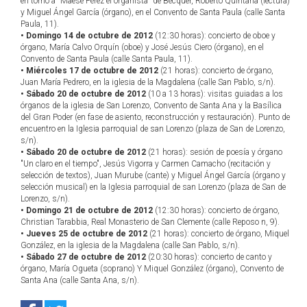
en torno a "Maese Pérez el organista" de Bécquer, Roberto Quintana (lectura)
y Miguel Ángel García (órgano), en el Convento de Santa Paula (calle Santa
Paula, 11).
• Domingo 14 de octubre de 2012
(12:30 horas): concierto de oboe y
órgano, María Calvo Orquín (oboe) y José Jesús Ciero (órgano), en el
Convento de Santa Paula (calle Santa Paula, 11).
• Miércoles 17 de octubre de 2012
(21 horas): concierto de órgano,
Juan María Pedrero, en la iglesia de la Magdalena (calle San Pablo, s/n).
• Sábado 20 de octubre de 2012
(10 a 13 horas): visitas guiadas a los
órganos de la iglesia de San Lorenzo, Convento de Santa Ana y la Basílica
del Gran Poder (en fase de asiento, reconstrucción y restauración). Punto de
encuentro en la Iglesia parroquial de san Lorenzo (plaza de San de Lorenzo,
s/n).
• Sábado 20 de octubre de 2012
(21 horas): sesión de poesía y órgano
"Un claro en el tiempo", Jesús Vigorra y Carmen Camacho (recitación y
selección de textos), Juan Murube (cante) y Miguel Ángel García (órgano y
selección musical) en la Iglesia parroquial de san Lorenzo (plaza de San de
Lorenzo, s/n).
• Domingo 21 de octubre de 2012
(12:30 horas): concierto de órgano,
Christian Tarabbia, Real Monasterio de San Clemente (calle Reposo n, 9).
• Jueves 25 de octubre de 2012
(21 horas): concierto de órgano, Miquel
González, en la iglesia de la Magdalena (calle San Pablo, s/n).
• Sábado 27 de octubre de 2012
(20:30 horas): concierto de canto y
órgano, María Ogueta (soprano) Y Miquel González (órgano), Convento de
Santa Ana (calle Santa Ana, s/n).