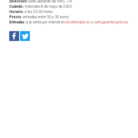
Dirección:
calle Leonardo da Vinci, 7-9.
Cuándo:
miércoles 8 de mayo de 2024.
Horario:
a las 20:30 horas.
Precio:
entradas entre 30 y 35 euros.
Entradas:
a la venta por internet en
elcorteingles.es
y
cartujacenter.janto.es
.