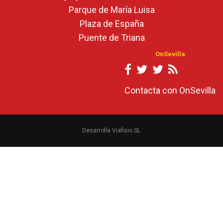
Parque de María Luisa
Plaza de España
Puente de Triana
OnSevilla
Contacta con OnSevilla
Desarrolla Viafisio SL