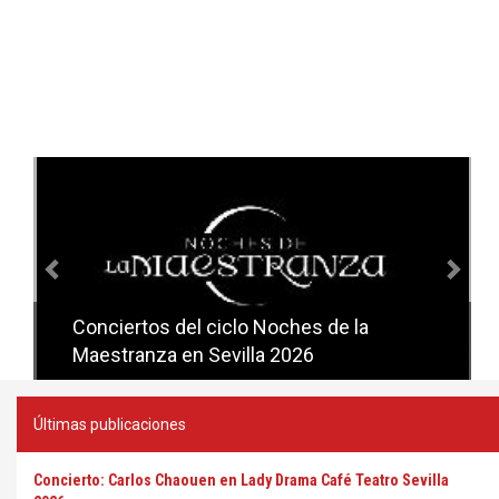
Anterior
Sig
Conciertos del ciclo Noches de la
Conciertos del ciclo Candlelight en
Maestranza en Sevilla 2026
Sevilla
Últimas publicaciones
Concierto: Carlos Chaouen en Lady Drama Café Teatro Sevilla