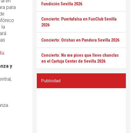
ral en
Fundición Sevilla 2026
ara para
 de
Concierto: Puertafalsa en FunClub Sevilla
nfónico
2026
 la
ará
Las
Concierto: Orishas en Pandora Sevilla 2026
lla
.
Concierto: No me pises que llevo chanclas
en el Cartuja Center de Sevilla 2026
anza y
entral,
Publicidad
anza.