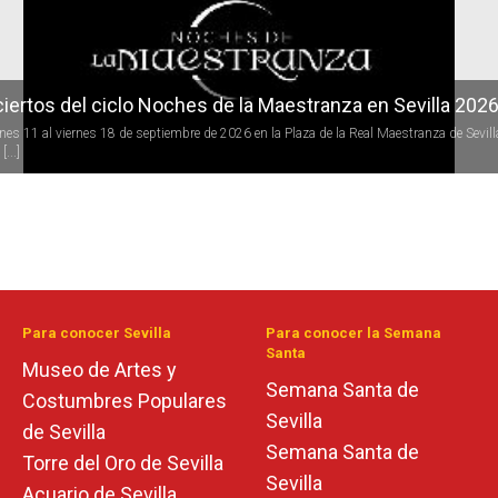
iertos del ciclo Noches de la Maestranza en Sevilla 202
rnes 11 al viernes 18 de septiembre de 2026 en la Plaza de la Real Maestranza de Sevill
[...]
Para conocer Sevilla
Para conocer la Semana
Santa
Museo de Artes y
Semana Santa de
Costumbres Populares
Sevilla
de Sevilla
Semana Santa de
Torre del Oro de Sevilla
Sevilla
Acuario de Sevilla