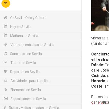
31
OnSevilla Ocio y Cultura
Hoy en Sevilla
Mañana en Sevilla
vísperas si
("Sinfonía
Venta de entradas en Sevilla
Conciertos en Sevilla
Concierto
el Teatro
Teatro en Sevilla
Dónde:
Te
calle José 
Deportes en Sevilla
Cuándo:
j
Horario:
a
Actividades para familias
Coste:
ent
Flamenco en Sevilla
Entradas a
Exposiciones en Sevilla
generalti
Rutas y visitas guiadas en Sevilla