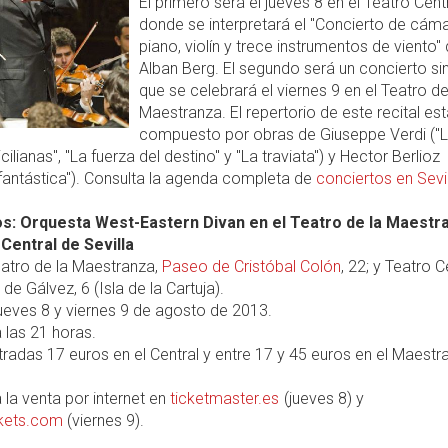
El primero será el jueves 8 en el Teatro Cent
donde se interpretará el "Concierto de cám
piano, violín y trece instrumentos de viento"
Alban Berg. El segundo será un concierto si
que se celebrará el viernes 9 en el Teatro de
Maestranza. El repertorio de este recital est
compuesto por obras de Giuseppe Verdi ("
cilianas", "La fuerza del destino" y "La traviata") y Hector Berlioz
 fantástica"). Consulta la agenda completa de
conciertos en Sevi
s: Orquesta West-Eastern Divan en el Teatro de la Maestr
 Central de Sevilla
atro de la Maestranza,
Paseo de Cristóbal Colón
, 22; y Teatro C
de Gálvez, 6 (Isla de la Cartuja).
ueves 8 y viernes 9 de agosto de 2013.
 las 21 horas.
radas 17 euros en el Central y entre 17 y 45 euros en el Maestr
 la venta por internet en
ticketmaster.es
(jueves 8) y
ckets.com
(viernes 9).