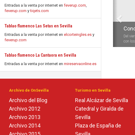
Entradas a la venta por internet en
feverup.com
,
feverup.com
y
tiqets.com
Tablao flamenco Las Setas en Sevilla
Conc
Entradas a la venta por internet en
elcorteingles.es
y
Del vie
feverup.com
con los 
Tablao flamenco La Cantaora en Sevilla
Entradas a la venta por internet en
mireservaonline.es
Archivo de OnSevilla
Turismo en Sevilla
Archivo del Blog
Real Alcázar de Sevilla
Archivo 2012
Catedral y Giralda de
Archivo 2013
Sevilla
Archivo 2014
Plaza de España de
Archivo 2015
Sevilla