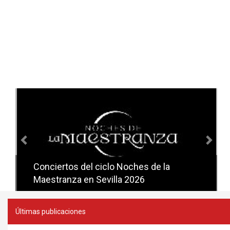
Anterior
Sig
Conciertos del ciclo Noches de la
Conciertos del ciclo Candlelight en
Maestranza en Sevilla 2026
Sevilla
Últimas publicaciones