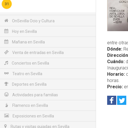
31
OnSevilla Ocio y Cultura
Hoy en Sevilla
Mañana en Sevilla
entre otr
Dónde:
Rea
Venta de entradas en Sevilla
Dirección
Cuándo:
d
Conciertos en Sevilla
Inauguraci
Teatro en Sevilla
Horario:
d
horas.
Deportes en Sevilla
Precio:
en
Actividades para familias
Flamenco en Sevilla
Exposiciones en Sevilla
Rutas y visitas guiadas en Sevilla