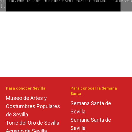
rnes 11 al viernes 18 de septiembre de 2026 en la Plaza de la Real Maestranza de Sevill
[...]
Para conocer Sevilla
Para conocer la Semana
Santa
Museo de Artes y
Semana Santa de
Costumbres Populares
Sevilla
de Sevilla
Semana Santa de
Torre del Oro de Sevilla
Sevilla
Acuario de Sevilla