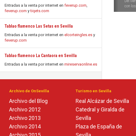
Del vie
Entradas a la venta por internet en
feverup.com
,
con los 
feverup.com
y
tiqets.com
Tablao flamenco Las Setas en Sevilla
Entradas a la venta por internet en
elcorteingles.es
y
feverup.com
Tablao flamenco La Cantaora en Sevilla
Entradas a la venta por internet en
mireservaonline.es
Archivo de OnSevilla
Turismo en Sevilla
Archivo del Blog
Real Alcázar de Sevilla
Archivo 2012
Catedral y Giralda de
Archivo 2013
Sevilla
Archivo 2014
Plaza de España de
Archivo 2015
Sevilla