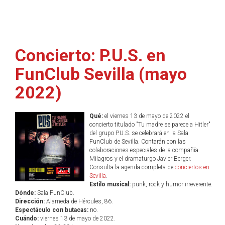
Concierto: P.U.S. en
FunClub Sevilla (mayo
2022)
Qué:
el viernes 13 de mayo de 2022 el
concierto titulado "Tu madre se parece a Hitler"
del grupo P.U.S. se celebrará en la Sala
FunClub de Sevilla. Contarán con las
colaboraciones especiales de la compañía
Milagros y el dramaturgo Javier Berger.
Consulta la agenda completa de
conciertos en
Sevilla
.
Estilo musical:
punk, rock y humor irreverente.
Dónde:
Sala FunClub.
Dirección:
Alameda de Hércules, 86.
Espectáculo con butacas:
no.
Cuándo:
viernes 13 de mayo de 2022.