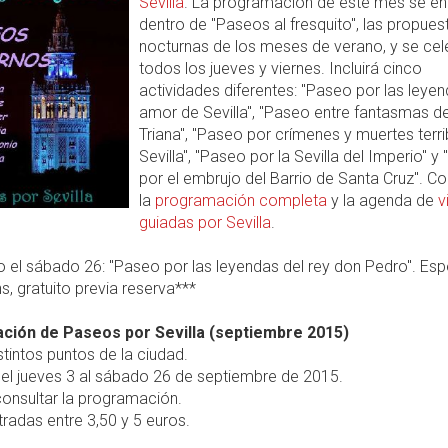
Sevilla
. La programación de este mes se e
dentro de "Paseos al fresquito", las propues
nocturnas de los meses de verano, y se cel
todos los jueves y viernes. Incluirá cinco
actividades diferentes: "Paseo por las leye
amor de Sevilla", "Paseo entre fantasmas d
Triana", "Paseo por crímenes y muertes terri
Sevilla", "Paseo por la Sevilla del Imperio" y
por el embrujo del Barrio de Santa Cruz". Co
la
programación completa
y la agenda de
v
guiadas por Sevilla
.
 el sábado 26: "Paseo por las leyendas del rey don Pedro". Esp
s, gratuito previa reserva***
ción de Paseos por Sevilla (septiembre 2015)
stintos puntos de la ciudad.
el jueves 3 al sábado 26 de septiembre de 2015.
onsultar la programación.
radas entre 3,50 y 5 euros.