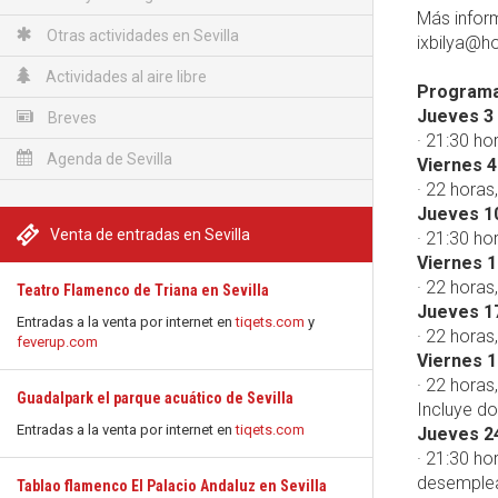
Más inform
Otras actividades en Sevilla
ixbilya@h
Actividades al aire libre
Programac
Jueves 3
Breves
· 21:30 ho
Agenda de Sevilla
Viernes 4
· 22 horas
Jueves 1
Venta de entradas en Sevilla
· 21:30 ho
Viernes 1
· 22 horas
Teatro Flamenco de Triana en Sevilla
Jueves 1
Entradas a la venta por internet en
tiqets.com
y
· 22 horas
feverup.com
Viernes 1
· 22 horas
Guadalpark el parque acuático de Sevilla
Incluye do
Entradas a la venta por internet en
tiqets.com
Jueves 2
· 21:30 ho
desemplea
Tablao flamenco El Palacio Andaluz en Sevilla