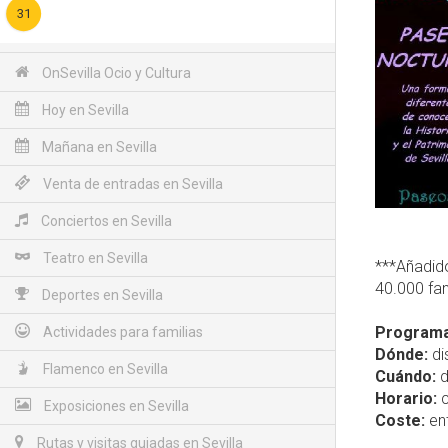
31
OnSevilla Ocio y Cultura
Hoy en Sevilla
Mañana en Sevilla
Venta de entradas en Sevilla
Conciertos en Sevilla
Teatro en Sevilla
***Añadido
40.000 fan
Deportes en Sevilla
Programa
Actividades para familias
Dónde:
di
Flamenco en Sevilla
Cuándo:
d
Horario:
c
Exposiciones en Sevilla
Coste:
ent
Rutas y visitas guiadas en Sevilla