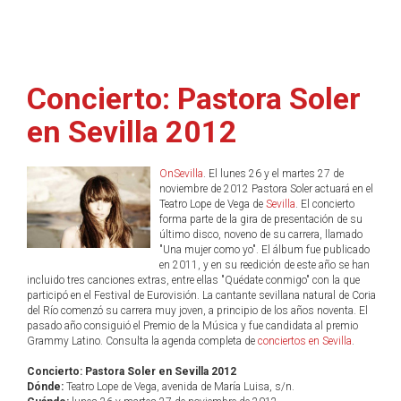
Concierto: Pastora Soler
en Sevilla 2012
OnSevilla
. El lunes 26 y el martes 27 de
noviembre de 2012 Pastora Soler actuará en el
Teatro Lope de Vega de
Sevilla
. El concierto
forma parte de la gira de presentación de su
último disco, noveno de su carrera, llamado
"Una mujer como yo". El álbum fue publicado
en 2011, y en su reedición de este año se han
incluido tres canciones extras, entre ellas "Quédate conmigo" con la que
participó en el Festival de Eurovisión. La cantante sevillana natural de Coria
del Río comenzó su carrera muy joven, a principio de los años noventa. El
pasado año consiguió el Premio de la Música y fue candidata al premio
Grammy Latino. Consulta la agenda completa de
conciertos en Sevilla
.
Concierto: Pastora Soler en Sevilla 2012
Dónde:
Teatro Lope de Vega, avenida de María Luisa, s/n.