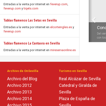
Entradas a la venta por internet en
feverup.com
,
feverup.com
y
tiqets.com
Tablao flamenco Las Setas en Sevilla
Conc
Entradas a la venta por internet en
elcorteingles.es
y
feverup.com
Del vie
con los 
Tablao flamenco La Cantaora en Sevilla
Entradas a la venta por internet en
mireservaonline.es
Archivo de OnSevilla
Turismo en Sevilla
Archivo del Blog
Real Alcázar de Sevilla
Archivo 2012
Catedral y Giralda de
Archivo 2013
Sevilla
Archivo 2014
Plaza de España de
Archivo 2015
Sevilla