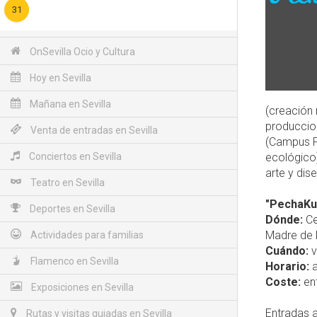
31
OnSevilla Ocio y Cultura
Hoy en Sevilla
Mañana en Sevilla
(creación 
produccion
Venta de entradas en Sevilla
(Campus Pr
Conciertos en Sevilla
ecológico)
arte y dis
Teatro en Sevilla
"PechaKuc
Deportes en Sevilla
Dónde:
Ce
Madre de D
Actividades para familias
Cuándo:
v
Flamenco en Sevilla
Horario:
a
Coste:
ent
Exposiciones en Sevilla
Entradas a
Rutas y visitas guiadas en Sevilla