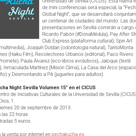
Universidad de Sevilla (CICUS). Esta nueva e
de mini conferencias será especial, la "Pe
Global Night", que se desarrollará conjunta
un centenar de ciudades del mundo. Las do
presentaciones en Sevilla correrán a cargo
Ricardo Pabón (#DonaMédula), Pay After Sh
Club Express (plataforma cultural), Spin Art
multimedia), Joaquín Doldan (odontología natural), TantoMonta
es (Haiku Film), Recolectores Urbanos (editorial), Paco Rivero
omete), Paula Álvarez (eco-libros evolutivos), Jaloque (textil
, Inmaculada Martínez (Misión Clima), La Casa del Arco (espaci
eño) y Desmontando a Pili (juguetes para adultos).
ha Night Sevilla Volumen 15" en el CICUS
ntro de Iniciativas Culturales de la Universidad de Sevilla (CICUS)
ios, 1.
iernes 20 de septiembre de 2013.
 las 22 horas.
radas 5 euros.
 la venta por internet en
pechakucha.es
.