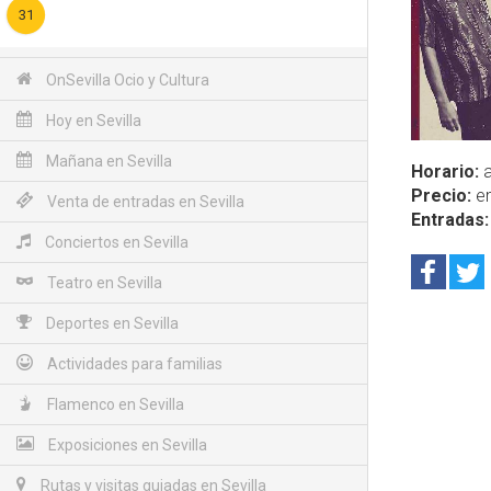
31
OnSevilla Ocio y Cultura
Hoy en Sevilla
Mañana en Sevilla
Horario:
a
Precio:
en
Venta de entradas en Sevilla
Entradas:
Conciertos en Sevilla
Teatro en Sevilla
Deportes en Sevilla
Actividades para familias
Flamenco en Sevilla
Exposiciones en Sevilla
Rutas y visitas guiadas en Sevilla