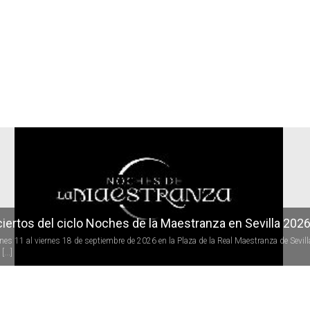
r
iertos del ciclo Noches de la Maestranza en Sevilla 202
rnes 11 al viernes 18 de septiembre de 2026 en la Plaza de la Real Maestranza de Sevill
[...]