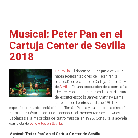
Musical: Peter Pan en el
Cartuja Center de Sevilla
2018
OnSevilla
. El domingo 10 de junio de 2018
habrá representaciones de "Peter Pan (el
musical)" en el auditorio Cartuja Center CITE
de
Sevilla
. Es una producción de la compañía
Theatre Properties basada en la obra de teatro
del escritor escocés James Matthew Barrie
estrenada en Londres en el año 1904. El
espectáculo musical está dirigido Tomás Padilla y cuenta con la dirección
musical de César Belda. Fue el ganador del Premios Max de las Artes
Escénicas a la mejor obra del teatro musical en 1998. Consulta la agenda
completa de
conciertos en Sevilla
.
Musical: "Peter Pan" en el Cartuja Center de Sevilla