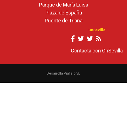
Parque de María Luisa
Plaza de España
Puente de Triana
OnSevilla
Contacta con OnSevilla
Desarrolla Viafisio SL