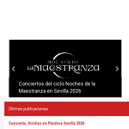
Anterior
Sig
Conciertos del ciclo Noches de la
Conciertos del ciclo Candlelight en
Maestranza en Sevilla 2026
Sevilla
Últimas publicaciones
Concierto: Orishas en Pandora Sevilla 2026